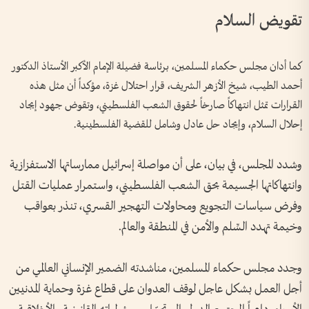
تقويض السلام
كما أدان مجلس حكماء المسلمين، برئاسة فضيلة الإمام الأكبر الأستاذ الدكتور
أحمد الطيب، شيخ الأزهر الشريف، قرار احتلال غزة، مؤكداً أن مثل هذه
القرارات تمثل انتهاكاً صارخاً لحقوق الشعب الفلسطيني، وتقوض جهود إيجاد
إحلال السلام، وإيجاد حل عادل وشامل للقضية الفلسطينية.
وشدد المجلس، في بيان، على أن مواصلة إسرائيل ممارساتها الاستفزازية
وانتهاكاتها الجسيمة بحق الشعب الفلسطيني، واستمرار عمليات القتل
وفرض سياسات التجويع ومحاولات التهجير القسري، تنذر بعواقب
وخيمة تهدد السِّلم والأمن في المنطقة والعالم.
وجدد مجلس حكماء المسلمين، مناشدته الضمير الإنساني العالمي من
أجل العمل بشكل عاجل لوقف العدوان على قطاع غزة وحماية المدنيين