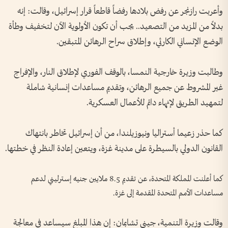
وأعربت رازنجر عن رفض بلادها رفضاً قاطعاً قرار إسرائيل، وقالت: إنه
بدلاً من المزيد من التصعيد.. يجب أن تكون الأولوية الآن لتخفيف وطأة
الوضع الإنساني الكارثي، وإطلاق سراح الرهائن المتبقين.
وطالبت وزيرة خارجية النمسا، بالوقف الفوري لإطلاق النار، والإفراج
غير المشروط عن جميع الرهائن، وتقديم مساعدات إنسانية شاملة
لتمهيد الطريق لإنهاء دائم للأعمال العسكرية.
كما حذر زعيما أستراليا ونيوزيلندا، من أن إسرائيل تخاطر بانتهاك
القانون الدولي بالسيطرة على مدينة غزة، ويتعين إعادة النظر في خطتها.
كما أعلنت المملكة المتحدة، عن تقديم 8.5 ملايين جنيه إسترليني لدعم
مساعدات الأمم المتحدة المقدمة إلى غزة.
وقالت وزيرة التنمية، جيني تشابمان: إن هذا المبلغ سيساعد في معالجة