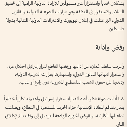
يشكلان تحدياً واستفزازاً غير مسبوقَين للإرادة الدولية الرامية إلى تحقيق
السلام والاستقرار في المنطقة وفق قرارات الشرعية الدولية والقانون
الدولي، التي تمثلت في إعلان نيويورك والاعترافات الدولية المتتالية بدولة
فلسطين.
رفض وإدانة
وأعربت سلطنة عُمان، عن إدانتها ورفضها القاطع لقرار إسرائيل احتلال غزة،
واستمرار انتهاكها للقانون الدولي، واستهتارها بقرارات الشرعية الدولية،
وتعديها على حقوق الشعب الفلسطيني المشروعة دون رادع أو عقاب.
كما أدانت دولة قطر بأشد العبارات، قرار إسرائيل واعتبرته تطوراً خطيراً
ينذر بتفاقم المعاناة الإنسانية جرّاء الحرب المستمرة في القطاع، ويضاعف
تداعياتها الكارثية، ويقوض الجهود الهادفة للتوصل إلى وقف دائم لإطلاق
النار.