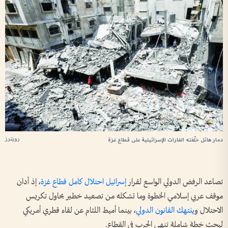
رويترز
دمار هائل خلّفته الغارات الإسرائيلية على قطاع غزة
تصاعد الرفض الدولي الواسع لقرار
إسرائيل احتلال كامل قطاع غزة
، إذ أدان
موقف عربي إسلامي الخطوة وما تشكله من تصعيد خطير يحاول تكريس
الاحتلال و
ينتهك القانون الدولي
، بينما أميط اللثام عن لقاء قطري أمريكي
لبحث خطة شاملة تنهي الحرب في القطاع.