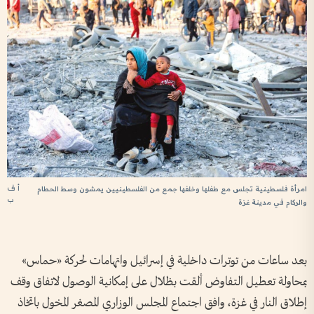
أ ف
امرأة فلسطينية تجلس مع طفلها وخلفها جمع من الفلسطينيين يمشون وسط الحطام
ب
والركام في مدينة غزة
بعد ساعات من توترات داخلية في إسرائيل واتهامات لحركة «حماس»
بمحاولة تعطيل التفاوض ألقت بظلال على إمكانية الوصول لاتفاق وقف
إطلاق النار في غزة، وافق اجتماع المجلس الوزاري المصغر المخول باتخاذ