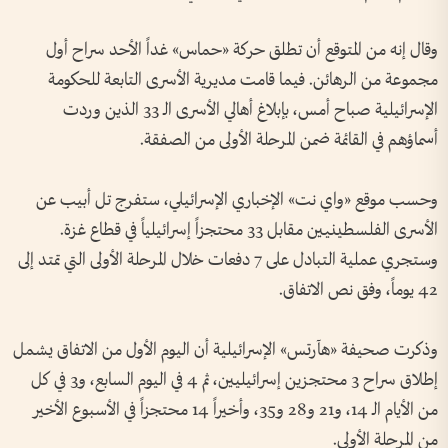
وقال إنه من المتوقع أن تطلق حركة «حماس» غداً الأحد سراح أول
مجموعة من الرهائن. فيما قامت مديرية الأسرى التابعة للحكومة
الإسرائيلية صباح أمس، بإبلاغ أهالي الأسرى الـ 33 الذين وردت
أسماؤهم في القائمة ضمن المرحلة الأولى من الصفقة.
وحسب موقع «واي نت» الإخباري الإسرائيلي، ستفرج تل أبيب عن
الأسرى الفلسطينيين مقابل 33 محتجزاً إسرائيلياً في قطاع غزة.
وستجري عملية التبادل على 7 دفعات خلال المرحلة الأولى التي تمتد إلى
42 يوماً، وفق نص الاتفاق.
وذكرت صحيفة «هآرتس» الإسرائيلية أن اليوم الأول من الاتفاق يشمل
إطلاق سراح 3 محتجزين إسرائيليين، ثم 4 في اليوم السابع، و3 في كل
من الأيام الـ 14، و21 و28 و35، وأخيراً 14 محتجزاً في الأسبوع الأخير
من المرحلة الأولى.