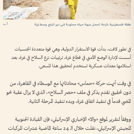
أ ب
طفلة فلسطينية نازحة تحمل عبوة مياه مملوءة في دير البلح وسط غزة
في تطور لافت، بدأت قوة الاستقرار الدولية، وهي قوة متعددة الجنسيات
أسست لإدارة الوضع الأمني في قطاع غزة، ترتيبات نزع السلاح في غزة، بعد
استلامها معدات عسكرية تستخدم لتحقيق هذا المسعى.
في وقت أنهت حركة «حماس» محادثاتها مع الوسطاء في القاهرة، من
دون تحقيق تقدم يذكر في ملف «حصر السلاح»، الذي لا يزال عقبة نحو
المضي قدماً في تنفيذ اتفاق غزة، وبدء تنفيذ المرحلة الثانية.
ووفقاً لتقرير لموقع «والا» الإخباري الإسرائيلي، فإن القيادة الجنوبية
للجيش الإسرائيلي، نقلت خلال الـ 24 ساعة الماضية عشرات المركبات