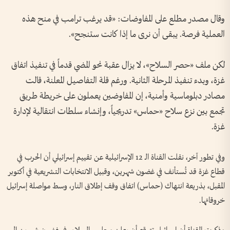
وقال مصدر مطلع على المفاوضات: «قد يرغب ترامب في منح هذه
العملية فرصة. يبقى أن نرى ما إذا كانت ستنجح».
لكن ملف «حصر السلاح»، لا يزال عقبة نحو المضي قدماً في تنفيذ اتفاق
غزة، وبدء تنفيذ المرحلة الثانية. ورغم قلة التفاصيل المعلنة، قالت
مصادر دبلوماسية وأمنية، إن المفاوضين يعملون على خريطة طريق
تجمع بين نزع سلاح «حماس» تدريجياً، وإنشاء سلطات انتقالية لإدارة
غزة.
وفي تطور آخر، نقلت القناة الـ 12 الإسرائيلية عن تقييم إسرائيلي أن الحرب في
قطاع غزة قد تُستأنف في غضون شهرين، وقبيل الانتخابات التشريعية في أكتوبر
المقبل، بذريعة انتهاك (حماس) اتفاق وقف إطلاق النار، وسط مواصلة إسرائيل
خروقاتها.