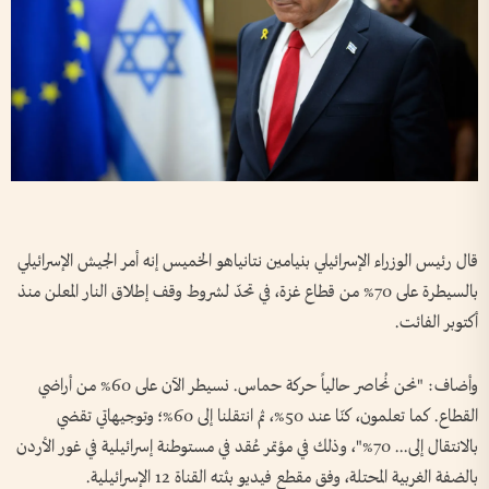
قال رئيس الوزراء الإسرائيلي بنيامين نتانياهو الخميس إنه أمر الجيش الإسرائيلي
بالسيطرة على 70% من قطاع غزة، في تحدّ لشروط وقف إطلاق النار المعلن منذ
أكتوبر الفائت.
وأضاف: "نحن نُحاصر حالياً حركة حماس. نسيطر الآن على 60% من أراضي
القطاع. كما تعلمون، كنّا عند 50%، ثم انتقلنا إلى 60%؛ وتوجيهاتي تقضي
بالانتقال إلى... 70%"، وذلك في مؤتمر عُقد في مستوطنة إسرائيلية في غور الأردن
بالضفة الغربية المحتلة، وفق مقطع فيديو بثته القناة 12 الإسرائيلية.