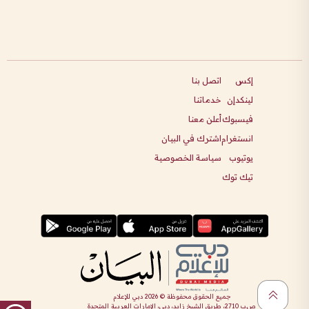
إكس
اتصل بنا
لينكدإن
خدماتنا
فيسبوك
أعلن معنا
انستغرام
اشترك في البيان
يوتيوب
سياسة الخصوصية
تيك توك
جميع الحقوق محفوظة ©
2026
دبي للإعلام
ص.ب 2710، طريق الشيخ زايد، دبي، الإمارات العربية المتحدة