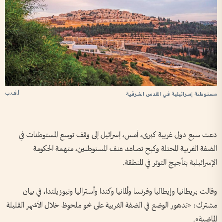
أ.ف.ب
مستوطنة إسرائيلية في القدس الشرقية
دعت ​سبع دول غربية كبرى، أمس، إسرائيل إلى ​وقف توسع المستوطنات في
الضفة الغربية المحتلة وكبح تصاعد عنف المستوطنين، متهمة الحكومة
الإسرائيلية بتأجيج التوتر في المنطقة.
وقالت بريطانيا وإيطاليا وفرنسا وألمانيا وكندا وأستراليا ونيوزيلندا، في بيان
مشترك: «تدهور الوضع ⁠في الضفة الغربية على نحو ملحوظ خلال الأشهر القليلة
الماضية».