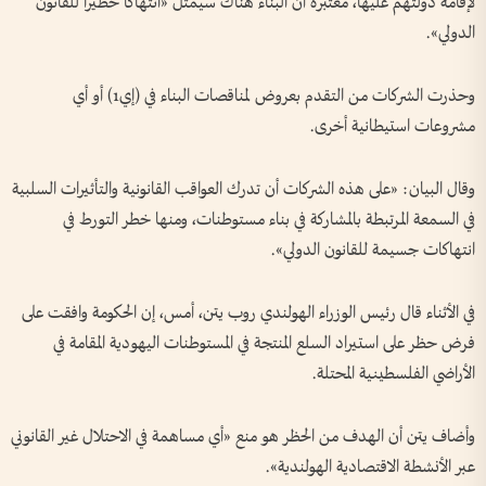
لإقامة دولتهم عليها، معتبرة أن البناء هناك سيمثل «انتهاكاً خطيراً للقانون
الدولي».
وحذرت الشركات من التقدم بعروض لمناقصات البناء في (إي1) أو أي
مشروعات استيطانية أخرى.
وقال البيان: «على هذه الشركات أن ​تدرك العواقب القانونية والتأثيرات السلبية
في السمعة المرتبطة بالمشاركة في بناء مستوطنات، ومنها خطر التورط في
انتهاكات جسيمة للقانون الدولي».
في الأثناء قال ​رئيس الوزراء الهولندي روب ‌يتن، ​أمس، إن الحكومة وافقت على
فرض حظر على استيراد السلع المنتجة في المستوطنات اليهودية المقامة ⁠في
الأراضي الفلسطينية المحتلة.
وأضاف يتن أن الهدف من الحظر هو منع «أي مساهمة في الاحتلال غير القانوني
عبر الأنشطة الاقتصادية الهولندية».