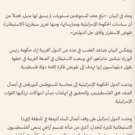
وجاء في البيان: «بلغ عنف المستوطنين مستويات لم يسبق لها مثيل، فضلاً عن
أن سياسات الحكومة الإسرائيلية وممارساتها، ومنها تعزيز سيطرتها (الاستيطان)،
تقوض الاستقرار وآفاق حل الدولتين».
ويعكس البيان تصاعد الغضب في عدد من الدول الغربية إزاء حكومة رئيس
الوزراء بنيامين نتانياهو، التي وسعت الاستيطان في الضفة الغربية في ​خطوة
يقول دبلوماسيون إنها ​تهدف إلى تقويض فكرة ⁠إقامة دولة فلسطينية.
ودعت الدول الحكومة الإسرائيلية إلى محاسبة المستوطنين المتورطين في أعمال
العنف بحق الفلسطينيين، ​والتحقيق ⁠في اتهامات بشأن ⁠انتهاكات ترتكبها القوات
الإسرائيلية.
وحثت الدول إسرائيل على وقف أعمال البناء المزمعة في المنطقة (إي1)
⁠الاستيطانية المثيرة للجدل، الذي من شأنه تقسيم أراضٍ يسعى الفلسطينيون