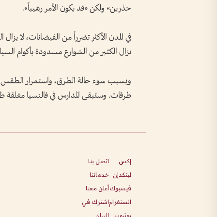
حذرين» ولكن «قد يكون الأمر رهيباً».
في المدن الأكثر تضرراً من الفيضانات، لا يزال 
تزال الكثير من الشوارع مسدودة بأكوام السيار
وبسبب سوء حالة الطرق، واستمرار الطقس الم
طرقات. وستبقى المدارس في فالنسيا مغلقة طو
إكس
اتصل بنا
لينكدإن
خدماتنا
فيسبوك
أعلن معنا
انستغرام
اشترك في
يوتيوب
البيان