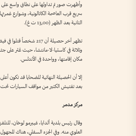
وأظهرت صور تم تداولها على نطاق واسع على
سريع قرب العاصمة الكاتالونية، وشوارع غمرتها 
الثانية بعد الظهر (13,00 ت غ).
وثلاثة في كاستيا-لا-مانتشا، حيث عُثر على جثة
مكان إقامتها، وواحدة في الأندلس.
إلا أن الحصيلة النهائية للضحايا قد تكون أعلى
بعد تفتيش الكثير من مواقف السيارات تحت الأر
مركز مدمر
وقال رئيس بلدية ألدايا، غييرمو لوخان، للتلفز
العلوي منه. وفي الجزء السفلي، هناك المجهو