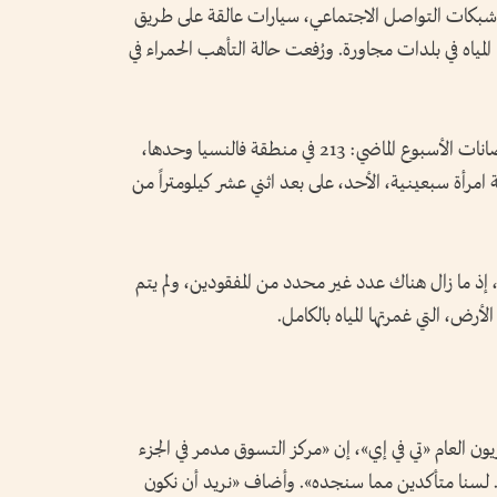
 شبكات التواصل الاجتماعي، سيارات عالقة على طريق
المياه في بلدات مجاورة. ورُفعت حالة التأهب الحمراء في
تظهر آخر حصيلة أن 217 شخصاً قتلوا في فيضانات الأسبوع الماضي: 213 في منطقة فالنسيا وحدها،
 امرأة سبعينية، الأحد، على بعد اثني عشر كيلومتراً من
، إذ ما زال هناك عدد غير محدد من المفقودين، ولم يتم
ض، التي غمرتها المياه بالكامل.
يون العام «تي في إي»، إن «مركز التسوق مدمر في الجزء
ل. لسنا متأكدين مما سنجده». وأضاف «نريد أن نكون