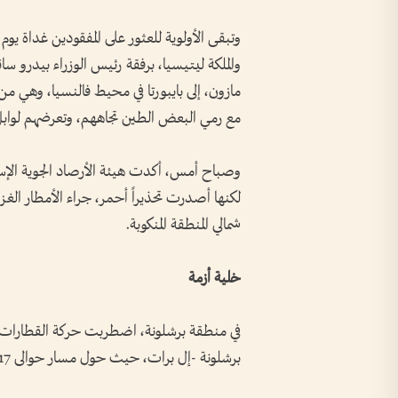
وتبقى الأولوية للعثور على المفقودين غداة يو
والملكة ليتيسيا، برفقة رئيس الوزراء بيدرو سا
مازون، إلى بايبورتا في محيط فالنسيا، وهي من
مع رمي البعض الطين تجاههم، وتعرضهم لوابل 
وصباح أمس، أكدت هيئة الأرصاد الجوية الإسبان
شمالي المنطقة المنكوبة.
خلية أزمة
في منطقة برشلونة، اضطربت حركة القطارات 
برشلونة -إل برات، حيث حول مسار حوالى 17 رحلة جوية، بحسب السلطات.