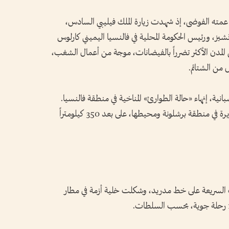
م عمته الفوضى، إذ شهدت زيارة الملك فيليبي السادس،
نشيز، ورئيس الحكومة المحلية في فالنسيا اليميني كارلوس
 المدن الأكثر تضرراً بالفيضانات، موجة من أعمال الشغب،
من الشتائم.
ية، إنهاء «حالة الطوارئ» المناخية في منطقة فالنسيا.
لكنها أصدرت تحذيراً أحمر، جراء الأمطار الغزيرة في منطقة برشلونة ومحيطها، على بعد 350 كيلومتراً
السريعة على خط مدريد، وشكلت خلية أزمة في مطار