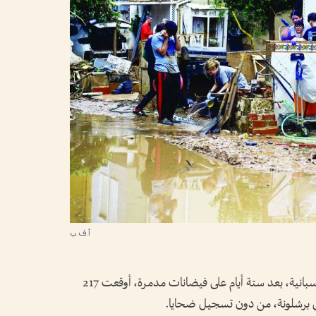
أ.ف.ب
تتواصل عمليات الإنقاذ في منطقة فالنسيا الإسبانية، بعد ستة أيام على فيضانات مدمرة، أوقعت 217
لى برشلونة، من دون تسجيل ضحايا.