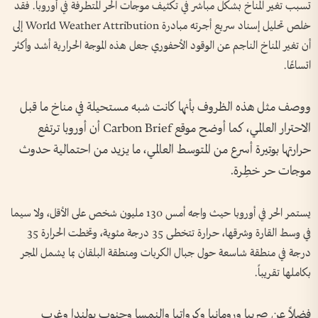
تسبب تغير المناخ بشكل مباشر في تكثيف موجات الحر المتطرفة في أوروبا. فقد
خلص تحليل إسناد سريع أجرته مبادرة World Weather Attribution إلى
أن تغير المناخ الناجم عن الوقود الأحفوري جعل هذه الموجة الحرارية أشد وأكثر
اتساعًا.
ووصف مثل هذه الظروف بأنها كانت شبه مستحيلة في مناخ ما قبل
الاحترار العالمي، كما أوضح موقع Carbon Brief أن أوروبا ترتفع
حرارتها بوتيرة أسرع من المتوسط العالمي، ما يزيد من احتمالية حدوث
موجات حر خطِرة.
يستمر الحر في أوروبا حيث واجه أمس 130 مليون شخص على الأقل، ولا سيما
في وسط القارة وشرقها، حرارة تتخطى 35 درجة مئوية، وتخطت الحرارة 35
درجة في منطقة شاسعة حول جبال الكربات ومنطقة البلقان بما يشمل المجر
بكاملها تقريباً.
فضلاً عن صربيا ورومانيا وكرواتيا والنمسا وجنوب بولندا وغرب