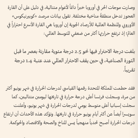
وصارت موجات الحر في أوروبا خبراً دائماً لأعوام متتالية، في دليل على أن القارة
العجوز تدخل منطقةً مناخية مختلفة. تقول بيانات مرصد «كوبيرنيكوس»
الأوروبي والمنظمة العالمية للأرصاد الجوية إن أوروبا هي القارة الأسرع احتراراً في
العالم؛ إذ ترتفع حرارتها أكثر من ضعفي المتوسط العالمي:
بلغت درجة الاحترار فيها نحو 2.5 درجة مئوية مقارنة بعصر ما قبل
الثورة الصناعية، في حين يقف الاحترار العالمي عند عتبة 1.4 درجة
تقريباً.
فقد حطمت المملكة المتحدة رقمها القياسي لدرجات الحرارة في شهر يونيو أكثر
من مرة، وسجلت فرنسا أعلى درجة حرارة في تاريخها ليومين متتاليين، كما
سجلت إسبانيا أعلى متوسط يومي لدرجات الحرارة في شهر يونيو، وأعلنت
سويسرا أيضاً عن أكثر أيام يونيو حرارة في تاريخها. وتؤكد هذه الأحداث أن ارتفاع
درجات الحرارة أصبح تحدياً منهجياً يمس المناخ والصحة والاقتصاد والحوكمة.