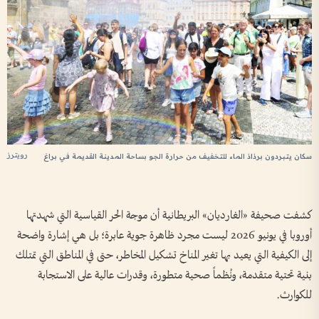
رويترز
سكان يتبردون برذاذ الماء للتخفيف من حرارة الجو بساحة المدينة القديمة في براغ
كشفت صحيفة «الغارديان» البريطانية أن موجة الحر القياسية التي شهدتها
أوروبا في يونيو 2026 ليست مجرد ظاهرة جوية عابرة؛ بل هي إشارة واضحة
إلى الكيفية التي يعيد بها تغير المناخ تشكيل المخاطر، حتى في المناطق التي تمتلك
بنية تحتية متقدمة، ونُظماً صحية متطورة، وقدرات عالية على الاستجابة
للكوارث.