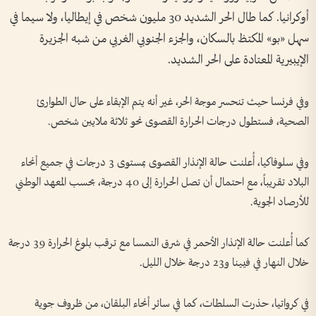
أوكرانيا. كما طال الحر الشديد 30 مليون شخص في إيطاليا، ولا سيما في
سهل «بو» المكتظ بالسكان، والجزء الجنوبي الغربي من شبه الجزيرة
الإيبيرية المعتادة على الحر الشديد.
وفي فرنسا حيث تنحسر موجة الحر، غير أنه يتم الإبقاء على حال الطوارئ
الصحية، فستطول درجات الحرارة القصوى نحو ثلاثة ملايين شخص.
وفي سلوفاكيا، أُعلنت حالة الإنذار القصوى بمستوى 3 درجات في جميع أنحاء
البلاد تقريباً، مع احتمال أن تصل الحرارة إلى 40 درجة، بحسب المعهد الوطني
للأرصاد الجوية.
كما أُعلنت حالة الإنذار الأحمر في شرق النمسا مع ترقب بلوغ الحرارة 39 درجة
خلال النهار في فيينا و23 درجة خلال الليل.
في كرواتيا، حذرت السلطات، كما في سائر أنحاء البلقان، من ظروف جوية