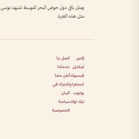
ومثل باقي دول حوض البحر المتوسط تشهد تونس موج
مثل هذه الفترة.
إكس
اتصل بنا
لينكدإن
خدماتنا
فيسبوك
أعلن معنا
انستغرام
اشترك في
يوتيوب
البيان
تيك توك
سياسة
الخصوصية