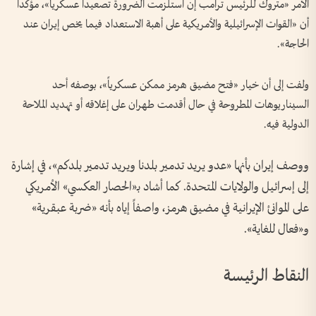
الأمر «متروك للرئيس ترامب إن استلزمت الضرورة تصعيداً عسكرياً»، مؤكداً
أن «القوات الإسرائيلية والأمريكية على أهبة الاستعداد فيما يخص إيران عند
الحاجة».
ولفت إلى أن خيار «فتح مضيق هرمز ممكن عسكرياً»، بوصفه أحد
السيناريوهات المطروحة في حال أقدمت طهران على إغلاقه أو تهديد الملاحة
الدولية فيه.
ووصف إيران بأنها «عدو يريد تدمير بلدنا ويريد تدمير بلدكم»، في إشارة
إلى إسرائيل والولايات المتحدة. كما أشاد بـ«الحصار العكسي» الأمريكي
على الموانئ الإيرانية في مضيق هرمز، واصفاً إياه بأنه «ضربة عبقرية»
و«فعال للغاية».
النقاط الرئيسة