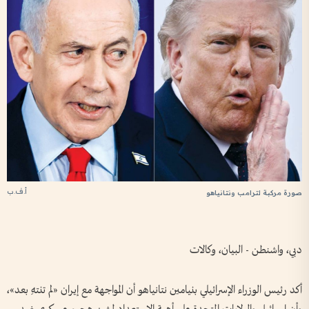
أ.ف.ب
صورة مركبة لترامب ونتانياهو
دبي، واشنطن - البيان، وكالات
أكد رئيس الوزراء الإسرائيلي بنيامين نتانياهو أن المواجهة مع إيران «لم تنتهِ بعد»،