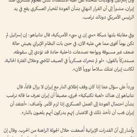
وأن إسرائيل والولايات المتحدة على أهبة الاستعداد لشن هجوم عسكري ضد
إيران، مشيراً إلى أن القرار النهائي بشأن العودة للخيار العسكري يقع في يد
الرئيس الأمريكي دونالد ترامب.
وفي مقابلة بثتها شبكة «سي إن بي سي» الأمريكية، قال نتانياهو: إن إسرائيل لم
تكن يوماً أقوى مما هي عليه الآن، في حين بات النظام الإيراني يعيش حالة
ضعف غير مسبوقة ويواجه تصدعات داخلية حادة قد تؤدي إلى سقوطه،
مستدركاً بالقول: «لو لم نتحرك عسكرياً في الصيف الماضي وخلال الفترة الحالية،
لكانت إيران تمتلك سلاحاً نووياً الآن».
ورداً على سؤال عمّا إذا كان وقف إطلاق النار مع إيران لا يزال قائماً، قال
نتانياهو إن هناك «لعبة تكتيكية» تجري، مضيفاً أن إيران تعرف ما قاله ترامب
بشأن احتمال العودة إلى العمل العسكري إذا لزم الأمر. وأضاف: «أعتقد أن
إيران يجب أن تأخذ ذلك في الاعتبار. إنهم يدركون أنهم يلعبون بالنار».
وأشار إلى أنّ القدرات الإيرانية أُضعفت خلال الجولة الراهنة من الحرب. وقال إنّ