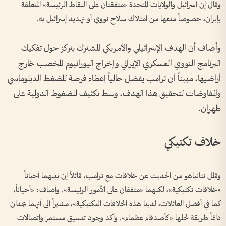
وقال إن إسرائيل والولايات المتحدة «متفقتان على النقاط الرئيسة» المتعلقة
بإيران، خصوصاً منعها من امتلاك سلاح نووي أو تهديد إسرائيل به.
وأضاف أن الهدف الإسرائيلي والأمريكي المشترك يتركز حول تفكيك
البرنامج النووي العسكري الإيراني وإخراج اليورانيوم المخصب خارج
أراضيها، مبيناً أن ترامب يفضل حالياً إعطاء فرصة للضغط الدبلوماسي
والمفاوضات لتحقيق هذا الهدف، وسط تكثيف للضغوط الدولية على
طهران.
خلاف تكتيكي
وقلل نتانياهو من الحديث عن خلافات مع ترامب، قائلاً إن بينهما أحياناً
«خلافات تكتيكية»، لكنهما «متفقان على الأمور الرئيسة». وأضاف: «أحياناً،
كما في أفضل العائلات، لدينا هذه الخلافات التكتيكية»، مشيراً إلى أنهما يجدان
دائماً طريقة لحلها «كأصدقاء عظماء». وأكد وجود تنسيق مستمر واتصالات