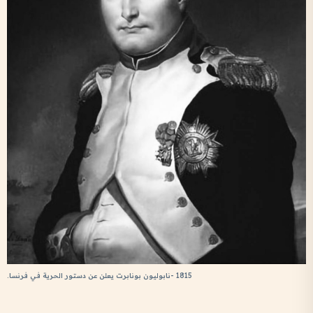
1815 -نابوليون بونابرت يعلن عن دستور الحرية في فرنسا.