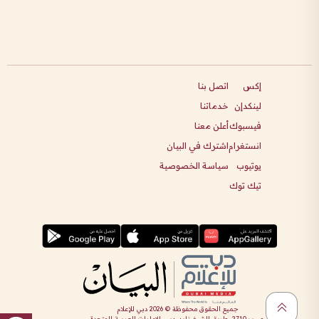
إكس
اتصل بنا
لينكدإن
خدماتنا
فيسبوك
أعلن معنا
انستغرام
اشترك في البيان
يوتيوب
سياسة الخصوصية
تيك توك
جميع الحقوق محفوظة ©
2026
دبي للإعلام
ص.ب 2710، طريق الشيخ زايد، دبي، الإمارات العربية المتحدة