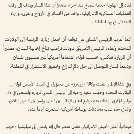
يُقاد إلى الهاوية خدمة لمصالح بلد آخر»، معتبراً أن هذا المسار يهدف إلى وقف
العمليات العسكرية الإسرائيلية، والحد من الخسائر في الأرواح والقرى، وإنهاء
الاحتلال في نهاية المطاف.
كما أعرب الرئيس اللبناني عن توقعه أن تحمل زيارته المرتقبة إلى الولايات
المتحدة ولقاءه الرئيس الأمريكي دونالد ترامب نتائج إيجابية للبنان، معتبراً
أن الزيارة تعكس، بحسب قوله، اهتماماً أمريكياً غير مسبوق بلبنان
ودعماً لمسار التوصل إلى حل دائم للنزاع وتحقيق الاستقرار في المنطقة.
وفي هذا الإطار، نقلت وكالة «رويترز» عن مسؤول في البيت الأبيض قوله إن
الولايات المتحدة وجهت دعوة رسمية إلى الرئيس اللبناني لزيارة واشنطن في 21
يوليو الجاري، وذلك بعد توقيع اتفاق الإطار بين لبنان وإسرائيل الشهر الماضي،
والذي جاء عقب محادثات بوساطة أمريكية استمرت أياماً عدة.
ميدانياً، أعلن الجيش الإسرائيلي مقتل عنصر قال إنه ينتمي إلى ميليشيا «حزب