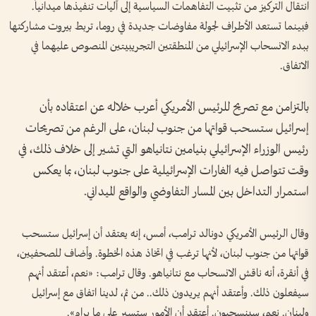
انتقال التركيز من تثبيت التفاهمات السياسية إلى آليات تنفيذها ميدانياً.
فبينما تستعد الأطراف لجولة مفاوضات جديدة في روما، تربط بيروت مشاركتها
ببدء الانسحاب الإسرائيلي من المنطقتين التجريبيتين المنصوص عليهما في
الاتفاق.
بالتزامن مع تصريح للرئيس الأمريكي أعرب خلاله عن اعتقاده بأن
إسرائيل ستسحب قواتها من جنوب لبنان، على الرغم من تصريحات
رئيس الوزراء الإسرائيلي بنيامين نتانياهو التي تشير إلى خلاف ذلك، في
وقت تتواصل فيه الغارات الإسرائيلية على جنوب لبنان، بما يعكس
استمرار التداخل بين المسار التفاوضي والواقع الميداني.
وقال الرئيس الأمريكي ‌دونالد ترامب، أمس، إنه يعتقد أن إسرائيل ستسحب
قواتها من جنوب لبنان، لأنها ترغب في اتخاذ هذه ⁠الخطوة. وأضاف للصحفيين،
في أنقرة، أنه ناقش الانسحاب مع نتانياهو. وقال ‌ترامب: «نعم، أعتقد أنهم
سيفعلون ذلك. وأعتقد أنهم يريدون ذلك.. ​من ثم، لدينا ​اتفاق مع إسرائيل
⁠ولبنان. نعم، سينسحبون. أعتقد أن الأمور ستسير على ما يرام».