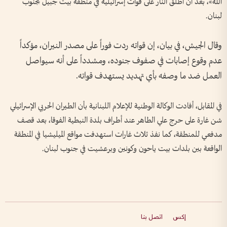
الله»، بعد أن أطلق النار على قوات إسرائيلية في منطقة بيت جبيل بجنوب
لبنان.
وقال الجيش، في بيان، إن قواته ردت فوراً على مصدر النيران، مؤكداً
عدم وقوع إصابات في صفوف جنوده، ومشدداً على أنه سيواصل
العمل ضد ما وصفه بأي تهديد يستهدف قواته.
في المقابل، أفادت الوكالة الوطنية للإعلام اللبنانية بأن الطيران الحربي الإسرائيلي
شن غارة على حرج علي الطاهر عند أطراف بلدة النبطية الفوقا، بعد قصف
مدفعي للمنطقة، كما نفذ ثلاث غارات استهدفت مواقع الميليشيا في المنطقة
الواقعة بين بلدات بيت ياحون وكونين وبرعشيت في جنوب لبنان.
إكس
اتصل بنا