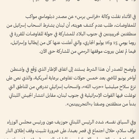
في الأثناء نقلت وكالة «فرانس برس» عن مصدر دبلوماسي مواكب
للمفاوضات، طلب عدم كشف هويته، أن لبنان يشترط انسحاب إسرائيل من
منطقتين تجريبيتين في جنوب البلاد للمشاركة في جولة المفاوضات المقررة في
روما يومي 15 و16 يوليو الجاري، والتي أعلنت عنها كل من إيطاليا وإسرائيل،
فيما لم تعلن بيروت موقفها الرسمي من المشاركة حتى الآن.
وأوضح المصدر أن هذا الشرط يستند إلى اتفاق الإطار الذي وُقّع في واشنطن
أواخر يونيو الماضي بعد خمس جولات تفاوض برعاية أمريكية، والذي نص على
نزع سلاح ميليشيا «حزب الله»، وانسحاب إسرائيلي تدريجي من المناطق التي
توغلت فيها القوات الإسرائيلية في جنوب لبنان، مقابل انتشار الجيش اللبناني
بدءاً من منطقتين وصفتا بـ«التجريبيتين».
وفي السياق نفسه، شدد الرئيس اللبناني جوزيف عون ورئيس مجلس الوزراء
نواف سلام، خلال اجتماع في قصر بعبدا، على ضرورة تثبيت وقف إطلاق النار