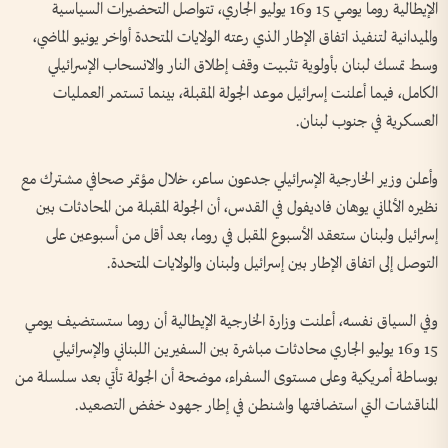
الإيطالية روما يومي 15 و16 يوليو الجاري، تتواصل التحضيرات السياسية
والميدانية لتنفيذ اتفاق الإطار الذي رعته الولايات المتحدة أواخر يونيو الماضي،
وسط تمسك لبنان بأولوية تثبيت وقف إطلاق النار والانسحاب الإسرائيلي
الكامل، فيما أعلنت إسرائيل موعد الجولة المقبلة، بينما تستمر العمليات
العسكرية في جنوب لبنان.
وأعلن وزير الخارجية الإسرائيلي جدعون ساعر، خلال مؤتمر صحافي مشترك مع
نظيره الألماني يوهان فاديفول في القدس، أن الجولة المقبلة من المحادثات بين
إسرائيل ولبنان ستعقد الأسبوع المقبل في روما، بعد أقل من أسبوعين على
التوصل إلى اتفاق الإطار بين إسرائيل ولبنان والولايات المتحدة.
وفي السياق نفسه، أعلنت وزارة الخارجية الإيطالية أن روما ستستضيف يومي
15 و16 يوليو الجاري محادثات مباشرة بين السفيرين اللبناني والإسرائيلي
بوساطة أمريكية وعلى مستوى السفراء، موضحة أن الجولة تأتي بعد سلسلة من
المناقشات التي استضافتها واشنطن في إطار جهود خفض التصعيد.