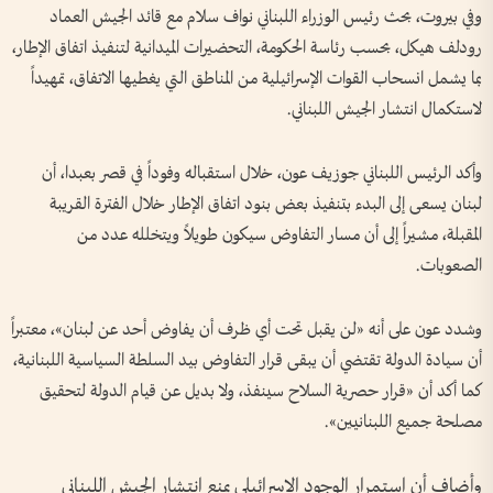
وفي بيروت، بحث رئيس الوزراء اللبناني نواف سلام مع قائد الجيش العماد
رودلف هيكل، بحسب رئاسة الحكومة، التحضيرات الميدانية لتنفيذ اتفاق الإطار،
بما يشمل انسحاب القوات الإسرائيلية من المناطق التي يغطيها الاتفاق، تمهيداً
لاستكمال انتشار الجيش اللبناني.
وأكد الرئيس اللبناني جوزيف عون، خلال استقباله وفوداً في قصر بعبدا، أن
لبنان يسعى إلى البدء بتنفيذ بعض بنود اتفاق الإطار خلال الفترة القريبة
المقبلة، مشيراً إلى أن مسار التفاوض سيكون طويلاً ويتخلله عدد من
الصعوبات.
وشدد عون على أنه «لن يقبل تحت أي ظرف أن يفاوض أحد عن لبنان»، معتبراً
أن سيادة الدولة تقتضي أن يبقى قرار التفاوض بيد السلطة السياسية اللبنانية،
كما أكد أن «قرار حصرية السلاح سينفذ، ولا بديل عن قيام الدولة لتحقيق
مصلحة جميع اللبنانيين».
وأضاف أن استمرار الوجود الإسرائيلي يمنع انتشار الجيش اللبناني