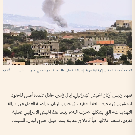
أ.ف.ب
تصاعد أعمدة الدخان إثر غارة جوية إسرائيلية على «النبطية الفوقا» في جنوب لبنان
تعهد رئيس أركان الجيش الإسرائيلي، إيال زامير، خلال تفقده أمس للجنود
المنتشرين في محيط قلعة الشقيف في جنوب لبنان، مواصلة العمل على «إزالة
التهديدات» التي يشكلها «حزب الله»، بينما نفذ الجيش الإسرائيلي عملية
تفجير، نسف خلالها حياً كاملاً في مدينة بنت جبيل جنوبي لبنان، السبت.