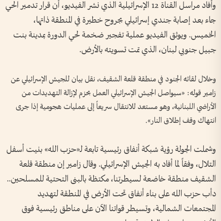
وأفاد مراسل القناة 12 الإسرائيلية الذي نشر الفيديو، أن قرار تدمير الحي
جاء بعد إصابة جندي إسرائيلي بجروح خطيرة في المنطقة ذاتها،
الخميس. ويوثق الفيديو عملية تفجير ضخمة لحي الدورة بمدينة بنت
جبيل جنوبي لبنان، الذي تمت تسويته بالأرض.
وخلال لقائه الجنود في منطقة قلعة الشقيف، نقل بيان للجيش الإسرائيلي عن
زامير قوله: «سيواصل الجيش الإسرائيلي العمل بحزم لإزالة التهديدات من
الأراضي اللبنانية، وهو مستعد للانتقال سريعاً إلى عمليات هجومية إذا جرى
انتهاك وقف إطلاق النار».
وشملت الجولة رؤية شبكة أنفاق رئيسية تابعة لـ«حزب الله» بنيت أسفل
التلال، وفقاً لما أفاد به الجيش الإسرائيلي. وقال زامير إن منطقة قلعة
الشقيف منطقة خاضعة لسيطرتنا، مكتظة بالبنى التحتية للمسلحين..
دأب حزب الله على بناء أنفاق تحت الأرض في المنطقة لتهديد
المجتمعات الشمالية، وتسيطر قواتنا الآن على مناطق رئيسية فوق