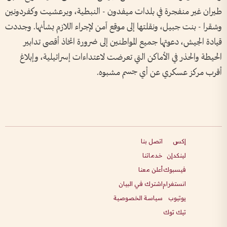
طيران غير منفجرة في بلدات ميفدون - النبطية، وبرعشيت وكفردونين
وشقرا - بنت جبيل، ونقلتها إلى موقع آمن لإجراء اللازم بشأنها. وجددت
قيادة الجيش، دعوتها جميع المواطنين إلى ضرورة اتخاذ أقصى تدابير
الحيطة والحذر في الأماكن التي تعرضت لاعتداءات إسرائيلية، وإبلاغ
أقرب مركز عسكري عن أي جسم مشبوه.
إكس
اتصل بنا
لينكدإن
خدماتنا
فيسبوك
أعلن معنا
انستغرام
اشترك في البيان
يوتيوب
سياسة الخصوصية
تيك توك