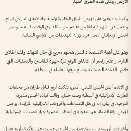
الأرض، وعلى هذه الطرق تحتها.
وأضاف: «يتعين على الجيش اللبناني الوفاء بالتزاماته تجاه الاتفاق التاريخي الموقع،
والعمل على تطهير المنطقة من عناصر حزب الله، وفي الوقت نفسه سيواصل
الجيش الإسرائيلي العمل بحزم لإزالة التهديدات من الأراضي اللبنانية.
وهو على أهبة الاستعداد لشن هجوم سريع في حال انتهاك وقف إطلاق
النار». واعتبر زامير أن الاتفاق الموقع ثمرة جهود المقاتلين والعمليات التي
قادتها القيادة الشمالية بجميع فرقها العاملة في المنطقة.
في الأثناء، أعلن الجيش اللبناني، أمس، تفكيك أربع قنابل طيران من مخلفات
الغارات الإسرائيلية في النبطية وبنت جبيل. وقالت قيادة الجيش مديرية
التوجيه، في بيان، إنه في ظل الاعتداءات والخروقات الإسرائيلية المتزايدة، يواصل
الجيش إزالة الذخائر غير المنفجرة في المناطق المتضررة جراء الضربات الإسرائيلية.
وأضافت أن وحدات مختصة من الجيش عملت على تفكيك أربع قنابل