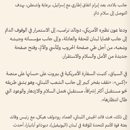
جانب بلاده، بعد إبرام اتفاق إطاري مع إسرائيل، برعاية واشنطن، بهدف
التوصل إلى سلام دائم.
ودعا عون نظيره الأمريكي، دونالد ترامب، إلى الاستمرار في الوقوف الدائم
إلى جانب قضايا لبنان المحقة والعادلة، وإلى جانب مؤسساته وجيشه
وشعبه، من أجل طي صفحة الحروب والمآسي والألم، وفتح صفحة
جديدة من الأمل والسلام والاستقرار.
في السياق، كتبت السفارة الأمريكية في بيروت على حسابها على منصة
«إكس»: «نقف بفخر كبير إلى جانب الشعب اللبناني، وهو يشق طريقه
نحو مستقبل أكثر إشراقاً، مستقبلٍ يحمل السلام والازدهار والوعود التي
طال انتظارها».
إلى ذلك، بحث قائد الجيش اللبناني، العماد رودولف هيكل، مع رئيس وقائد
بعثة قوة الأمم المتحدة المؤقتة في لبنان (اليونيفيل)، ديوداتو أبانيارا، أحدث