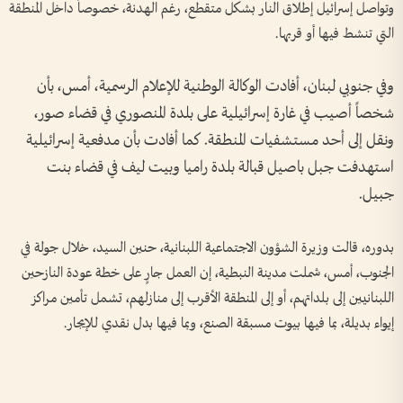
وتواصل إسرائيل إطلاق النار بشكل متقطع، رغم الهدنة، خصوصاً داخل المنطقة
التي تنشط فيها أو قربها.
وفي جنوبي لبنان، أفادت الوكالة الوطنية للإعلام الرسمية، أمس، بأن
شخصاً أصيب في غارة إسرائيلية على بلدة المنصوري في قضاء صور،
ونقل إلى أحد مستشفيات المنطقة. كما أفادت بأن مدفعية إسرائيلية
استهدفت جبل باصيل قبالة بلدة راميا وبيت ليف في قضاء بنت
جبيل.
بدوره، قالت وزيرة الشؤون الاجتماعية اللبنانية، حنين السيد، خلال جولة في
الجنوب، أمس، شملت مدينة النبطية، إن العمل جارٍ على خطة عودة النازحين
اللبنانيين إلى بلداتهم، أو إلى المنطقة الأقرب إلى منازلهم، تشمل تأمين مراكز
إيواء بديلة، بما فيها بيوت مسبقة الصنع، وبما فيها بدل نقدي للإيجار.