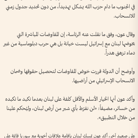
في الجنوب ما دام حزب الله يشكل تهديداً، من دون تحديد جدول زمني
للانسحاب.
وقال عون، وفق ما نقلت عنه الرئاسة، إن المفاوضات المباشرة التي
يخوضها لبنان مع إسرائيل ليست خيانة بل هي حرب دبلوماسية من غير
دماء تزهق هدراً.
وأوضح أن الدولة قررت خوض المفاوضات لتحصيل حقوقها وضمان
الانسحاب الإسرائيلي من أراضيها.
وأكد عون أنها الخيار الأسلم والأقل كلفة على لبنان بعدما تكبد ما تكبده
من خسائر، مضيفاً: «لن نفرّط بأي شبر من أرض لبنان، وليُحكم علينا
من خلال التطبيق».
على صعيد آخر، أكد عون تمسك لبنان بإقامة علاقات أخوية مع سوريا قائمة على