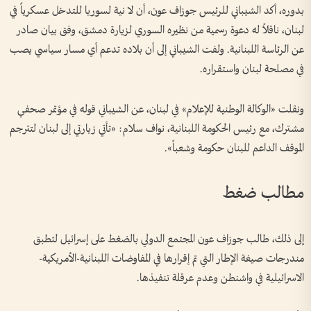
بدوره، أكد الشيباني للرئيس جوزاف عون، أن لا نية لسوريا للتدخل عسكرياً في
لبنان، ناقلاً له دعوة رسمية من نظيره السوري لزيارة دمشق، وفق بيان صادر
عن الرئاسة اللبنانية. ولفت الشيباني إلى أن بلاده تدعم أي مسار سياسي يصب
في مصلحة لبنان واستقراره.
ونقلت «الوكالة الوطنية للإعلام» في لبنان، عن الشيباني قوله في مؤتمر صحفي
مشترك، مع رئيس الحكومة اللبنانية، نواف سلام: «تأتي زيارتي إلى لبنان لتترجم
الموقف الداعم للبنان حكومة وشعباً».
مطالب ضغط
إلى ذلك، طالب جوزاف عون المجتمع الدولي بالضغط على إسرائيل لتطبق
مندرجات صيغة الإطار التي تم إقرارها في المفاوضات اللبنانية-الأمريكية-
الاسرائيلية في واشنطن وعدم عرقلة تنفيذها.