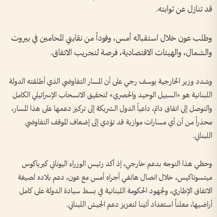
قد تنازل عن ثوابته.
وطلب عون خلال استقباله أمس، وفوداً من نقابتي المحامين في بيروت
والشمال، والهيئات الاقتصادية، فرصة لتجريب الاتفاق.
وشدد وزير الخارجية يوسف رجي على أن المسار التفاوضي الذي أطلقته الدولة
اللبنانية هو «السبيل الوحيد والحصري» لتحقيق الانسحاب الإسرائيلي الكامل
والتوصل إلى اتفاق دائم، داعياً الدول الشريكة إلى تركيز دعمها على هذا المسار،
محذراً من أن أي مسارات موازية قد تؤدي إلى إضعاف الموقف التفاوضي
اللبناني.
وحظي هذا التوجه بدعم خارجي، إذ أكد رئيس الوزراء اليوناني كيرياكوس
ميتسوتاكيس، خلال اتصال هاتفي أجراه أمس مع عون، دعم بلاده لصيغة
الاتفاق الإطاري، ولجهود الحكومة اللبنانية في بسط سيادة الدولة على كامل
أراضيها، معلناً استعداد أثينا لتعزيز دعم الجيش اللبناني.