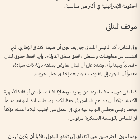
الحكومة الإسرائيلية في أكثر من مناسبة.
موقف لبناني
وفي المقابل، أكد الرئيس اللبناني جوزيف عون أن صيغة الاتفاق الإطاري التي
انبثقت عن مفاوضات واشنطن «تحقق منطق الدولة»، وأنها تحفظ حقوق لبنان
«قضائياً وميدانياً». وشدد على أن لبنان تفاوض بصفته دولة ذات سيادة،
معتبراً أن اللجوء إلى المفاوضات جاء بعد إخفاق خيار الحروب.
كما نفى عون صحة ما تردد عن وجود توجه لإقالة قائد الجيش أو قادة الأجهزة
الأمنية، مؤكداً أن دورهم «أساسي في حفظ الأمن وبسط سيادة الدولة»، منوهاً
بموقف رئيس مجلس النواب نبيه بري في العمل على تجنيب البلاد الفتنة، مؤكداً
أن المساس بالمؤسسة العسكرية مرفوض.
ودعا عون المعترضين على الاتفاق إلى تقديم البديل، نافياً أن يكون لبنان