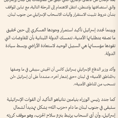
والتي استضافتها واشنطن، انتقل الاهتمام إلى المرحلة التالية، مع تباين المواقف
بشأن شروط تثبيت الاستقرار وآليات الانسحاب الإسرائيلي من جنوب لبنان.
وبينما تجدد إسرائيل تأكيد استمرار وجودها العسكري إلى حين تحقيق
ما تصفه بمتطلباتها الأمنية، تتمسك الدولة اللبنانية بأن المفاوضات التي
تقودها مؤسساتها هي السبيل الوحيد لاستعادة الأراضي وبسط سيادة
الدولة.
وأكد وزير الدفاع الإسرائيلي يسرائيل كاتس أن الجيش سيبقى في ما وصفها
بـ«المناطق الأمنية» في لبنان «حتى إشعار آخر»، مشدداً على أن إسرائيل «لن
تنسحب من المناطق الأمنية».
كما جدد رئيس الوزراء بنيامين نتانياهو التأكيد أن القوات الإسرائيلية
ستبقى في جنوب لبنان ما دام «حزب الله» يشكل تهديداً لشمال
إسرائيل، وأن أي انسحاب يرتبط بنزع سلاح الحزب، وهو موقف كررته