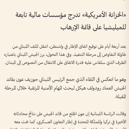
«الخزانة الأمريكية» تدرج مؤسسات مالية تابعة
للميليشيا على قائمة الإرهاب
بعد أربعة أيام على توقيع اتفاق الإطار في واشنطن، انتقل الملف اللبناني من
طاولة التفاوض إلى مرحلة التنفيذ. وفي هذا التحول، برز الجيش اللبناني باعتباره
الطرف الذي ستُقاس عليه قدرة الاتفاق على الانتقال من النصوص إلى الميدان.
وهو ما انعكس في اللقاء الذي جمع الرئيس اللبناني جوزيف عون بقائد
الجيش العماد رودولف هيكل لبحث المهام الأمنية المرتقبة خلال المرحلة
المقبلة.
وقالت الرئاسة اللبنانية إن عون اطّلع من قائد الجيش على نتائج محادثاته
الأخيرة في تركيا والمملكة المتحدة في إطار التعاون العسكري، كما بحث معه