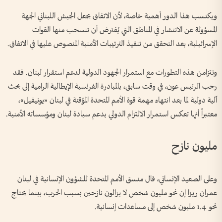
ويكتسب هذا الدور أهمية خاصة، لأن الاتفاق يجعل الجيش اللبناني الجهة
المسؤولة عن الانتشار في المناطق التي يُفترض أن تنسحب منها القوات
الإسرائيلية، بعد التحقق من تنفيذ الترتيبات الأمنية المنصوص عليها في الاتفاق.
وتتزامن هذه التطورات مع استمرار الجهود الدولية لدعم استقرار لبنان. فقد
رحب الرئيس عون، في وقت سابق، بالمبادرة الفرنسية الإيطالية الرامية إلى بحث
آلية دولية لما بعد انتهاء مهمة قوة الأمم المتحدة المؤقتة في لبنان «يونيفيل»،
معتبراً أنها تعكس استمرار الالتزام الدولي بدعم سيادة لبنان ومؤسساته الأمنية.
مليون نازح
وعلى الصعيد الإنساني، قال منسق الأمم المتحدة للشؤون الإنسانية في لبنان
عمران ريزا إن نحو مليون شخص لا يزالون نازحين بسبب الحرب، بينما يحتاج
نحو 1.4 مليون شخص إلى مساعدات إنسانية.