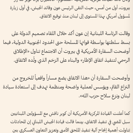
بيروت، أول من أمس، حيث التقى الرئيس عون وقائد الجيش، في أول زيارة
لمسؤول أمريكي بهذا المستوى إلى لبنان منذ توقيع الاتفاق.
وقالت الرئاسة اللبنانية إن عون أكد خلال اللقاء تصميم الدولة على
بسط سلطتها بواسطة قواتها المسلحة حتى الحدود الجنوبية الدولية، فيما
أوضحت السفارة الأمريكية في بيروت أن الاجتماع تناول «الإطلاق
الرسمي لتنفيذ اتفاق الإطار» والبناء على الزخم الذي ولّده الاتفاق.
وأوضحت السفارة أن «هذا الاتفاق يضع مساراً واقعياً للخروج من
النزاع القائم، ويؤسس لعملية واضحة ومنظمة تهدف إلى استعادة سيادة
لبنان ونزع سلاح حزب الله».
كما أعلنت القيادة المركزية الأمريكية أن كوبر ناقش مع المسؤولين اللبنانيين
سبل المضي في تنفيذ الاتفاق، بينما قالت قيادة الجيش اللبناني إن المحادثات
تناولت أهمية إنجاح آلية تنفيذ الملحق الأمني وتعزيز التعاون العسكري بين