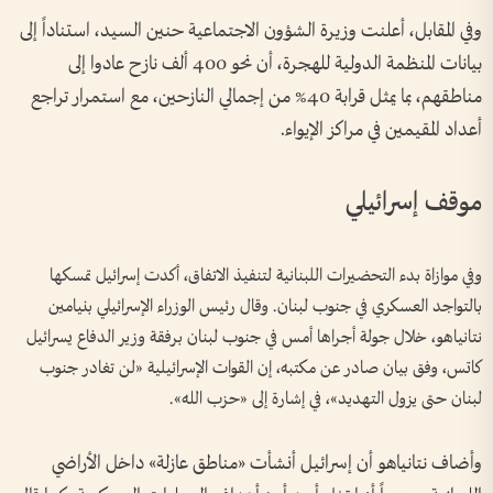
وفي المقابل، أعلنت وزيرة الشؤون الاجتماعية حنين السيد، استناداً إلى
بيانات المنظمة الدولية للهجرة، أن نحو 400 ألف نازح عادوا إلى
مناطقهم، بما يمثل قرابة 40% من إجمالي النازحين، مع استمرار تراجع
أعداد المقيمين في مراكز الإيواء.
موقف إسرائيلي
وفي موازاة بدء التحضيرات اللبنانية لتنفيذ الاتفاق، أكدت إسرائيل تمسكها
بالتواجد العسكري في جنوب لبنان. وقال رئيس الوزراء الإسرائيلي بنيامين
نتانياهو، خلال جولة أجراها أمس في جنوب لبنان برفقة وزير الدفاع يسرائيل
كاتس، وفق بيان صادر عن مكتبه، إن القوات الإسرائيلية «لن تغادر جنوب
لبنان حتى يزول التهديد»، في إشارة إلى «حزب الله».
وأضاف نتانياهو أن إسرائيل أنشأت «مناطق عازلة» داخل الأراضي