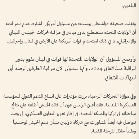
البلدين.
ونقلت صحيفة «واشنطن بوست» عن مسؤول أمريكي -اشترط عدم نشر اسمه-
أن الولايات المتحدة ستضطلع بدور مباشر في مراقبة تحركات الجيشين اللبناني
والإسرائيلي، بما في ذلك استخدام قوات أمريكية على الأرض في لبنان وإسرائيل.
وأوضح المسؤول أن الولايات المتحدة لها قوات في لبنان تقوم بدور
المراقبة منذ اتفاق 2024، وأنها ستتولى الآن مراقبة الطرفين لرصد أي
انتهاكات للاتفاق.
وفي موازاة التحركات الرسمية، برزت مؤشرات على اتساع الدعم الدولي للمؤسسة
العسكرية اللبنانية. فقد أعلن الرئيس عون أن قائد الجيش أطلعه على نتائج
مباحثاته في تركيا والمملكة المتحدة، في إطار تعزيز التعاون العسكري، في وقت
تتواصل فيه أيضاً المشاورات مع شركاء دوليين بشأن دعم الجيش لوجستياً
وتقنياً خلال المرحلة المقبلة.