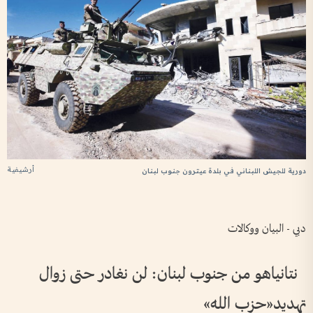
أرشيفية
دورية للجيش اللبناني في بلدة عيترون جنوب لبنان
دبي - البيان ووكالات
نتانياهو من جنوب لبنان: لن نغادر حتى زوال
تهديد«حزب الله»