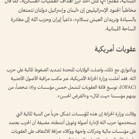
اللبنانية، معتبراً أنها تمثل أحد أبرز أهداف العمليات العسكرية، كما قال
مخاطباً الجنود الإسرائيليين إن «لبنان وإسرائيل دولتان تتمتعان
بالسيادة وتريدان العيش بسلام»، داعياً إيران وحزب الله إلى مغادرة
الساحة اللبنانية.
عقوبات أمريكية
وبالتوازي مع ذلك، واصلت الولايات المتحدة تشديد الضغوط المالية على حزب
الله. فقد أعلنت وزارة الخزانة الأمريكية، عبر مكتب مراقبة الأصول الأجنبية
(OFAC)، توسيع قائمة العقوبات لتشمل خمس مؤسسات و16 شخصاً، من
بينهم مؤسستا «بيت المال» و«القرض الحسن».
وقالت وزارة الخزانة إن هذه المؤسسات تشكل جزءاً من البنية المالية التي
يستخدمها حزب الله لإدارة أصوله وتمويل أنشطته، مضيفة أن الحزب يعتمد
على مؤسسات مالية وشركات واجهة ووكلاء صرافة للالتفاف على العقوبات