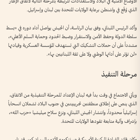
الأوضاع الأمنية في البلاد والاستعدادات المرتبطة بالمرحلة التالية لاتفاق الإطار
الذي وُقّع في واشنطن برعاية الولايات المتحدة بين لبنان وإسرائيل.
وأكد الرئيس اللبناني، وفق بيان الرئاسة، أن الجيش يواصل أداء دوره في «بسط
سلطة الدولة وحفظ الأمن والاستقرار وضبط الحدود وحماية السلم الأهلي»،
مشدداً على أن حملات التشكيك التي تستهدف المؤسسة العسكرية وقيادتها
«لن تؤثر على أدائها الوطني ولا على ثقة اللبنانيين بها».
مرحلة التنفيذ
ويأتي الاجتماع في وقت بدأ فيه لبنان الإعداد للمرحلة التنفيذية من الاتفاق،
الذي ينص على إطلاق منطقتين تجريبيتين في جنوب البلاد تشملان انسحاباً
إسرائيلياً محدوداً، وانتشار الجيش اللبناني، ونزع سلاح ميليشيا «حزب الله»،
بإشراف وآلية متابعة تقودها الولايات المتحدة.
وكان قائد القيادة المركزية الأمريكية «سنتكوم» الأدميرال براد كوبر قد زار