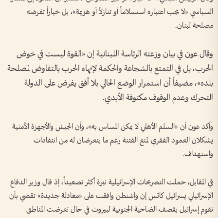
السياسي «لا يجب اعتباره استسلاماً أو تنازلاً أو هزيمة»، بل خياراً تفرضه
مصلحة لبنان.
وقال عون في بيان وزعته الرئاسة اللبنانية إن «القوة ليست في خوض
الحرب، بل في التمتع بالشجاعة والحكمة لإنهاء الحرب بالتفاوض لمصلحة
بلده»، مضيفاً أن استمرار الوضع الحالي بلا أفق يفرض على الدولة
التحرك وعدم الوقوف مكتوفة الأيدي.
وأكد عون أن «السلم الأهلي لا يمكن المساس به»، وأن الجيش والأجهزة الأمنية
يشكلان العمود الفقري لمنع الفتنة رغم ما يتعرضان له من انتقادات
واستهداف.
في المقابل، حملت التصريحات الإسرائيلية نبرة أكثر تصعيداً، إذ قال وزير الدفاع
الإسرائيلي يسرائيل كاتس إن واشنطن وافقت على «معادلة جديدة» تقضي بأن
تقوم إسرائيل بقصف الضاحية الجنوبية لبيروت في حال تعرضت المناطق