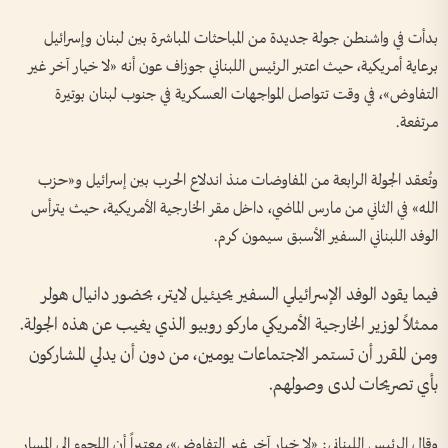
بدأت في واشنطن جولة جديدة من المباحثات المباشرة بين لبنان وإسرائيل
برعاية أمريكية، حيث اعتبر الرئيس اللبناني جوزاف عون أنه «لا خيار آخر غير
التفاوض»، في وقت تتواصل المواجهات العسكرية في جنوب لبنان بوتيرة
مرتفعة.
وتُعقد الجولة الرابعة من المفاوضات منذ اندلاع الحرب بين إسرائيل و«حزب
الله» في الثاني من مارس الماضي، داخل مقر الخارجية الأمريكية، حيث يترأس
الوفد اللبناني السفير الأسبق سيمون كرم.
فيما يقود الوفد الإسرائيلي السفير يحيئيل لايتر، بحضور دانيال هولر
ممثلاً لوزير الخارجية الأمريكي ماركو روبيو الذي يغيب عن هذه الجولة.
ومن المقرر أن تستمر الاجتماعات يومين، من دون أن يدلي المشاركون
بأي تصريحات لدى وصولهم.
وقال الرئيس اللبناني: «لا خيار آخر غير التفاوض»، معتبراً أن اللجوء إلى المسار