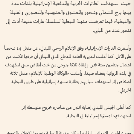
حيث استهدفت الطائرات الحربية والمدفعية الإسرائيلية بلدات عدة
بينها برج الشمالي وشحور والمعشوق والعدوسية والمنصوري والقليلة
والنبطية، فيما تعرضت مدينة النبطية لسلسلة غارات عنيفة أدت إلى
تدمير عدد من المباني.
وأسفرت الغارات الإسرائيلية، وفق الإعلام الرسمي اللبناني، عن مقتل 14 شخصاً
على الأقل. كما أعلنت المديرية العامة للدفاع المدني اللبناني أن فرقها تمكنت من
انتشال جثامين ستة قتلى وإنقاذ ثلاثة جرحى من تحت أنقاض مبنى استُهدف
في بلدة المروانية بقضاء صيدا. وأعلنت «الوكالة الوطنية للإعلام» مقتل ثلاثة
أشخاص إثر استهداف سيارتهم بطائرة مسيرة إسرائيلية على طريق النبطية -
الخردلي.
كما أعلن الجيش اللبناني إصابة اثنين من عناصره بجروح متوسطة إثر
استهدافهما بمسيّرة إسرائيلية في النبطية.
وجدد الجيش الإسرائيلي إنذاره لسكان مدينة النبطية بضرورة الإخلاء والتوجه