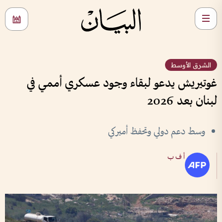
الشرق الأوسط
غوتيريش يدعو لبقاء وجود عسكري أممي في
لبنان بعد 2026
وسط دعم دولي وتحفظ أميركي
أ ف ب