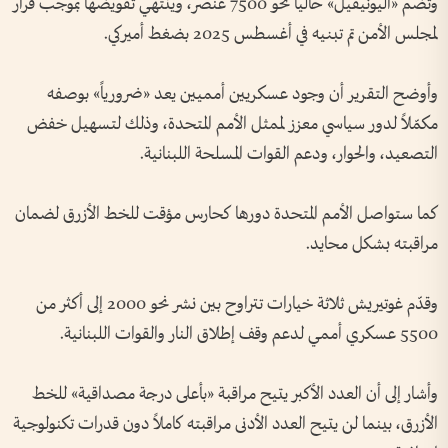
وتضم «اليونيفيل» حالياً نحو 7500 عنصر، وينتهي تفويضها بموجب قرار
لمجلس الأمن تم تبنيه في أغسطس 2025 بضغط أميركي.
وأوضح التقرير أن وجود عسكريين أمميين يعد «ضرورياً» بوصفه
مكمّلاً لدور سياسي معزز لممثل الأمم المتحدة، وذلك لتسهيل خفض
التصعيد، والحوار، ودعم القوات المسلحة اللبنانية.
كما ستواصل الأمم المتحدة دورها كحارس مؤقت للخط الأزرق لضمان
مراقبته بشكل محايد.
وقدّم غوتيريش ثلاثة خيارات تتراوح بين نشر نحو 2000 إلى أكثر من
5500 عسكري أممي لدعم وقف إطلاق النار والقوات اللبنانية.
وأشار إلى أن العدد الأكبر يتيح مراقبة «بأعلى درجة مصداقية» للخط
الأزرق، بينما لن يتيح العدد الأدنى مراقبته كاملاً دون قدرات تكنولوجية