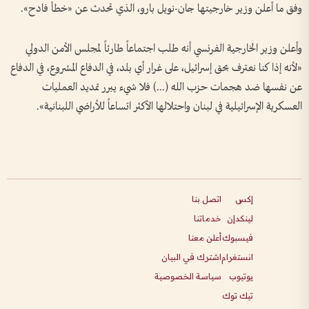
وفق ما أعلن وزير خارجيتها جان-نويل بارو، الذي تحدث عن «خطأ فادح».
وأعلن وزير الخارجية الفرنسي أنه طلب اجتماعاً طارئاً لمجلس الأمن الدولي
«لأنه إذا كنا نعترف بحق إسرائيل، على غرار أي بلد، في الدفاع المشروع، في الدفاع
عن نفسها ضد هجمات حزب الله (...) فلا شيء يبرر تمديد العمليات
العسكرية الإسرائيلية في لبنان واحتلالها الأكثر اتساعاً للأراضي اللبنانية».
إكس
اتصل بنا
لينكدإن
خدماتنا
فيسبوك
أعلن معنا
انستغرام
اشترك في البيان
يوتيوب
سياسة الخصوصية
تيك توك