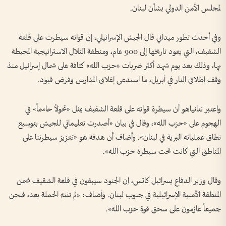
لمجلس الأمن الدولي بشأن لبنان.
وفي أحدث تطور ميداني قال الجيش الإسرائيلي، إن ‌قواته سيطرت على قلعة
الشقيف، التي يعود تاريخها إلى 900 عام، ومنطقة التلال الاستراتيجية المحيطة
بها، وذلك بعد يوم شهد أكثر ضربات «حزب الله» كثافة على شمال إسرائيل منذ
وقف إطلاق النار في أبريل، ما استدعى إغلاق المدارس وفرض ‌قيود.
واعتبر نتانياهو أن سيطرة قواته على قلعة الشقيف يمثل «تحولاً حاسماً» في
الهجوم على «حزب الله»، وقال في بيان «أصدرت تعليماتي للجيش بتوسيع
نطاق عملياته البرية في لبنان». وأضاف أن هدفه ⁠هو «تعزيز سيطرتنا على
المناطق التي كانت تحت سيطرة حزب الله».
وقال وزير الدفاع يسرائيل كاتس، إن الجنود سيبقون في قلعة الشقيف ضمن
المنطقة الأمنية الإسرائيلية في جنوب لبنان. وأضاف: «لم تنتهِ الحملة بعد، فنحن
جميعاً عازمون على ‌سحق قوة حزب الله».