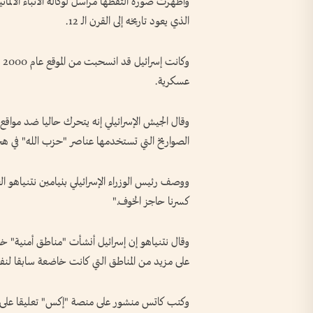
وأظهرت صورة التقطها مراسل لوكالة الأنباء الألما
الذي يعود تاريخه إلى القرن الـ 12.
وك
عسكرية.
وقال الجيش الإسرائيلي إنه يتحرك حاليا ضد مواقع 
الصواريخ التي تستخدمها عناصر "حزب الله" في هج
ووصف رئيس الوزراء الإسرائيلي بنيامين نتنياهو العم
كسرنا حاجز الخوف."
وقال نتنياهو إن إسرائيل أنشأت "مناطق أمنية" خ
على مزيد من المناطق التي كانت خاضعة سابقا لنف
وكتب كاتس منشور على منصة "إكس" تعليقا على سق