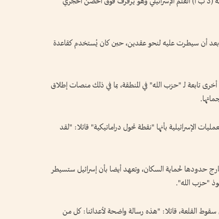
نية (د ب أ) العلم الإسرائيلي وهو يرفرف فوق الحصن الحجري
انت إسرائيل قد انسحبت من الموقع عام 2000 بعد أن سيطرت عليه لنحو عقدين، حين كان يُستخدم كقاعدة
أخرى تابعة لـ "حزب الله" في المنطقة، بما في ذلك منصات إطلاق
ماتها.
ليات الإسرائيلية بأنها "نقطة تحول دراماتيكية" قائلا: "لقد
ارج حدودها لحماية السكان، وتعهد أيضا بأن إسرائيل ستسيطر
وذ "حزب الله".
وط القلعة، قائلا: "هذه رسالة واضحة لأعدائنا: كل من