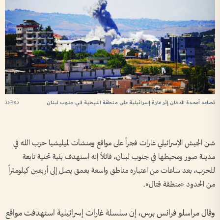
رويترز
تصاعد أعمدة الدخان إثر غارة إسرائيلية على منطقة النبطية في جنوب لبنان
شن الجيش الإسرائيلي غارات فجراً على مواقع ومنشآت لميليشيا حزب الله في
مدينة صور ومحيطها في جنوب لبنان، قائلاً إنه استهدف بنية تحتية تابعة
للحزب، بعد ساعات من اعتباره مناطق واسعة بعمق يصل إلى أربعين كيلومتراً
من الحدود «منطقة قتال».
وقال مراسلو فرانس برس، إن سلسلة غارات إسرائيلية استهدفت مواقع