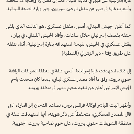
غارة إسرائيلية على مبنى في مدينة صيدا، أدت إلى مقتل 5، وإصابة 21 شخصاً.
وأسفرت غارة في صور عن مقتل نازحين سوريين، وفق وزارة الصحة اللبنانية.
كما أعلن الجيش اللبناني، أمس، مقتل عسكري، هو الثالث الذي يلقى
حتفه بقصف إسرائيلي خلال ساعات. وأفاد الجيش اللبناني، في بيان،
بمقتل عسكري في الجيش، نتيجة استهدافه بغارة إسرائيلية، أثناء تنقله
على طريق زفتا - دير الزهراني (النبطية).
إلى ذلك، استهدفت غارة إسرائيلية، أمس، شقة في منطقة الشويفات الواقعة
جنوبي بيروت، وفق ما أفاد مصدر عسكري لبناني، بعدما كان متحدث باسم
الجيش الإسرائيلي أعلن عن تنفيذ هجوم دقيق في منطقة بيروت.
وأظهر البث المباشر لوكالة فرانس برس، تصاعد الدخان إثر الغارة، التي
قال المصدر العسكري، متحفظاً عن ذكر هويته، أنها استهدفت شقة في
منطقة الشويفات جنوبي بيروت، على تخوم ضاحية بيروت الجنوبية.