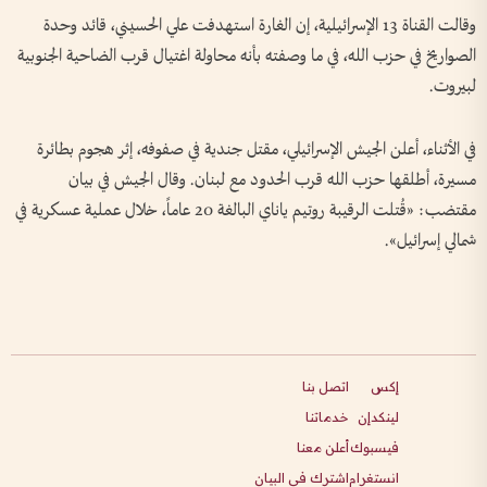
وقالت القناة 13 الإسرائيلية، إن الغارة استهدفت علي الحسيني، قائد وحدة
الصواريخ في حزب الله، في ما وصفته بأنه محاولة اغتيال قرب الضاحية الجنوبية
لبيروت.
في الأثناء، أعلن الجيش الإسرائيلي، مقتل جندية في صفوفه، إثر هجوم بطائرة
مسيرة، أطلقها حزب الله قرب الحدود مع لبنان. وقال الجيش في بيان
مقتضب: «قُتلت الرقيبة روتيم ياناي البالغة 20 عاماً، خلال عملية عسكرية في
شمالي إسرائيل».
إكس
اتصل بنا
لينكدإن
خدماتنا
فيسبوك
أعلن معنا
انستغرام
اشترك في البيان