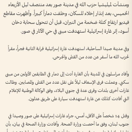
ومنشآت لميليشيا حزب الله في مدينة صور بعد منتصف ليل الأربعاء
الخميس، بعد إنذار إخلاء للسكان، وخلفت دماراً كبيراً. وأظهرت مقاطع
فيديو ارتفاع كتلة ضخمة من النيران، قبل أن تتحول سحابة دخان
أسود، إثر غارة إسرائيلية استهدفت مبنى في حي الآثار في صور.
وفي مدينة صيدا الساحلية، استهدفت غارة إسرائيلية قرابة الثانية فجراً، مقراً
لحزب الله ما أسفر عن عدد من القتلى والجرحى.
وأفاد مراسلون في المدينة بأن الغارة أدت إلى دمار في الطابقين الأولين من مبنى
سكني. وعملت فرق الإسعاف ليلاً على نقل عدد من القتلى والمصابين. وطالت
غارات أخرى بلدات وقرى عدة في جنوبي البلاد، وفق الوكالة الوطنية للإعلام
التي أفادت كذلك عن غارة استهدفت سيارة على طريق عدلون.
وقتل 14 شخصاً على الأقل، أمس، جراء غارات إسرائيلية على صور وصيدا في
جنوب لبنان، وفق ما أحصت وزارة الصحة. وأفادت وزارة الصحة في بيان، بأن