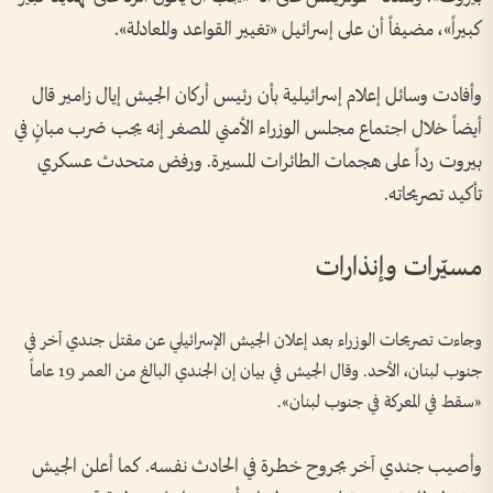
كبيراً»، مضيفاً أن على إسرائيل «تغيير القواعد والمعادلة».
وأفادت وسائل إعلام إسرائيلية بأن رئيس أركان الجيش إيال زامير قال
أيضاً خلال اجتماع مجلس الوزراء الأمني المصغر إنه يجب ضرب مبانٍ في
بيروت رداً على هجمات ​الطائرات المسيرة. ورفض متحدث عسكري
تأكيد تصريحاته.
مسيّرات وإنذارات
وجاءت تصريحات الوزراء بعد إعلان الجيش الإسرائيلي عن مقتل جندي آخر في
جنوب لبنان، الأحد. وقال الجيش في بيان إن الجندي البالغ من العمر 19 عاماً
«سقط في المعركة في جنوب لبنان».
وأصيب جندي آخر بجروح خطرة في الحادث نفسه. كما أعلن الجيش