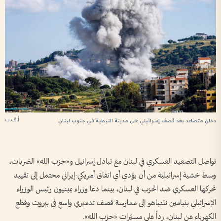
أ.ف.ب
دخان متصاعد بعد قصف إسرائيلي على مدينة النبطية في جنوب لبنان
تواصل التصعيد العسكري في لبنان مع تبادل إسرائيل و«حزب الله» الضربات،
وسط خشية إسرائيلية من أن يؤدي أي اتفاق أمريكي-إيراني محتمل إلى تقييد
تحركها العسكري ضد الحزب في لبنان، بينما دعا وزراء يمينيون رئيس الوزراء
الإسرائيلي بنيامين نتنياهو إلى ممارسة قصف تدميري واسع في بيروت وقطع
الكهرباء عن لبنان، رداً على مسيّرات «حزب الله».