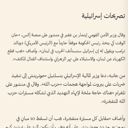
تصريحات إسرائيلية
وقال وزير الأمن القومي إيتمار بن غفير في منشور على منصة إكس، «حان
الوقت كي يتخذ رئيس الحكومة موقفاً حازماً مع (الرئيس الأمريكي) دونالد
ترامب ويقول له إن إسرائيل ستستأنف الحرب في لبنان». وأضاف «يجب قطع
الكهرباء عن لبنان، والاستيلاء على نهر الزهراني واستئناف القتال المكثف».
من جانبه، دعا وزير المالية ​الإسرائيلي بتسلئيل سموتريتش إلى تنفيذ
ضربات على بيروت لمواجهة هجمات «حزب الله». وقال في منشور على
تلغرام «هناك حاجة ملحّة لإنهاء التهديد الذي تشكله مسيّرات حزب
الله المتفجّرة».
وأضاف «مقابل كل مسيّرة متفجّرة، يجب أن تسقط 10 مبانٍ في
بيروت». وشدد سموتريتش على أنه «يجب أن يكون الرد على تهديد كبير