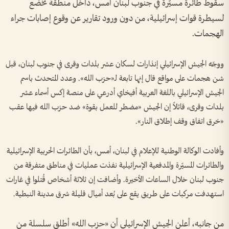
سقوط طائرة مسيّرة في جنوب لبنان أمس، داخل منطقة تخضع
لسيطرة قوات إسرائيلية، من دون ورود تقارير عن وقوع إصابات جراء
الهجمات.
ووجّه الجيش الإسرائيلي إنذارات لسكان عشر بلدات وقرى في جنوب لبنان، قبل
شن هجمات على مواقع قال إنها تابعة لـ«حزب الله». وعدد المتحدث باسم
الجيش الإسرائيلي باللغة العربية أفيخاي أدرعي على منصة إكس أسماء عشر
بلدات وقرى، قائلاً إن الجيش «مضطر للعمل بقوة» ضد حزب الله فيها عقب
«خرق اتفاق وقف إطلاق النار».
وأفادت الوكالة الوطنية للإعلام في لبنان، أمس، بأن الطائرات الحربية الإسرائيلية
والطائرات المسيّرة والمدفعية الإسرائيلية نفذت عمليات في مناطق متفرقة من
جنوب لبنان خلال الساعات الأخيرة. وأضافت إن ثلاثة أشخاص قُتلوا في غارات
استهدفت مركبات على طريق يقع على بُعد أميال قليلة شرق مدينة النبطية.
من جانبه، أعلن الجيش الإسرائيلي أن «حزب الله» أطلق سلسلة من