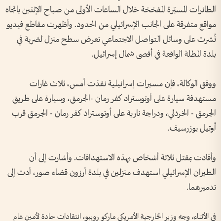
الطائرات المسيّرة المفخخة خلال الساعات الأولى من صباح الإثنين باتجاه
مواقع متفرقة على الجانب الإسرائيلي من الحدود. وأظهرت مقاطع فيديو
نُشرت على وسائل التواصل الاجتماعي تعرض سطح منزل لضربة في
بلدة المطلة الواقعة في أقصى شمال إسرائيل.
ووفق الوكالة، فإن مسيرات إسرائيلية نفذت أمس، ثلاث غارات
مستهدفة سيارة على أوتوستراد كفر رمان -الجرمق، وسيارة على طريق
الجرمق - الخردلي، ودراجة نارية على أوتوستراد كفر رمان - الجرمق قرب
أوتيل يوزرسيف.
وأفادت بمقتل ثلاثة أشخاص بهذه الاستهدافات. وأشارت إلى أن
الطيران الإسرائيلي استهدف منزلين في بلدة أرزون قضاء صور، أدت إلى
تدميرهما.
في الأثناء، وجه وزير الخارجية الأمريكي ماركو روبيو، انتقادات حادة لأمين عام