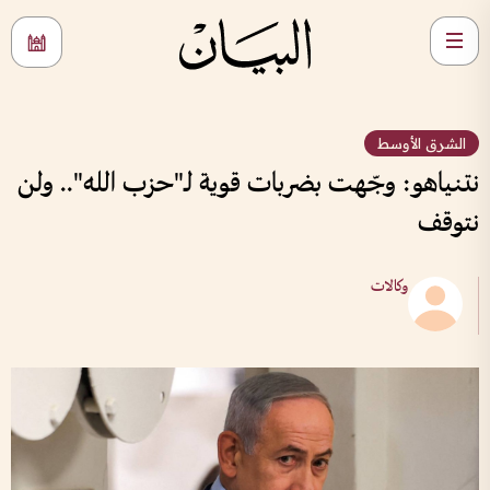
الشرق الأوسط
نتنياهو: وجّهت بضربات قوية لـ"حزب الله".. ولن
نتوقف
وكالات