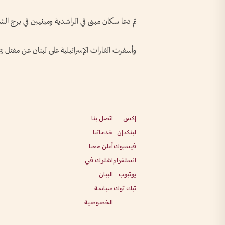
ثم دعا سكان مبنى في الراشدية ومبنيين في برج الش
وأسفرت الغارات الإسرائيلية على لبنان عن مقتل 3123 شخصا، وفق آخر حصيلة صادرة عن وزارة الصحة.
إكس
اتصل بنا
لينكدإن
خدماتنا
فيسبوك
أعلن معنا
انستغرام
اشترك في
يوتيوب
البيان
تيك توك
سياسة
الخصوصية