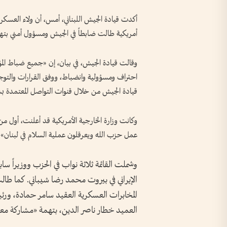
أكدت قيادة الجيش اللبناني، أمس، أن ولاء العسك
أمريكية طالت ضابطاً في الجيش ومسؤول أمني بته
وقالت قيادة الجيش، في بيان، إن «جميع ضباط ال
احتراف ومسؤولية وانضباط، ووفق القرارات والتوجيه
قيادة الجيش من خلال قنوات التواصل المعتمدة بشأ
وكانت وزارة الخارجية الأمريكية قد أعلنت، أو
عمل حزب الله ويعرقلون عملية السلام في لبنان».
وشملت القائمة ثلاثة نواب في الحزب ووزيراً سا
الإيراني في بيروت محمد رضا شيباني. كما طال
المخابرات العسكرية العقيد سامر حمادة، ورئيس 
العميد خطار ناصر الدين، بتهمة «مشاركة مع