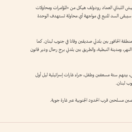
جيش اللبناني العماد رودولف هيكل من «المؤامرات ومحاولات
ش سيبقى السد المنيع في مواجهة أي محاولة تستهدف الوحدة
منطقة الحافور بين بلدتَي صديقين وقانا في جنوب لبنان. كما
 النهر، ومدينة النبطية، والطريق بين بلدتي برج رحال ودير قانون
، بينهم ستة مسعفين وطفل، جراء غارات إسرائيلية ليل أول
 لبنان.
خصين مسلحين قرب الحدود الجنوبية عبر غارة جوية.