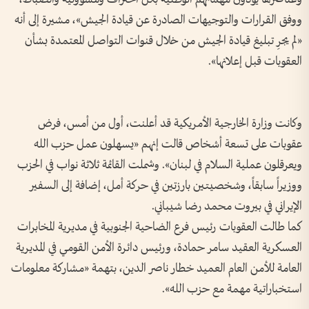
ووفق القرارات والتوجيهات الصادرة عن قيادة الجيش»، مشيرة إلى أنه
«لم يجرِ تبليغ قيادة الجيش من خلال قنوات التواصل المعتمدة بشأن
العقوبات قبل إعلانها».
وكانت وزارة الخارجية الأمريكية قد أعلنت، أول من أمس، فرض
عقوبات على تسعة أشخاص قالت إنهم «يسهلون عمل حزب الله
ويعرقلون عملية السلام في لبنان». وشملت القائمة ثلاثة نواب في الحزب
ووزيراً سابقاً، وشخصيتين بارزتين في حركة أمل، إضافة إلى السفير
الإيراني في بيروت محمد رضا شيباني.
كما طالت العقوبات رئيس فرع الضاحية الجنوبية في مديرية المخابرات
العسكرية العقيد سامر حمادة، ورئيس دائرة الأمن القومي في المديرية
العامة للأمن العام العميد خطار ناصر الدين، بتهمة «مشاركة معلومات
استخباراتية مهمة مع حزب الله».