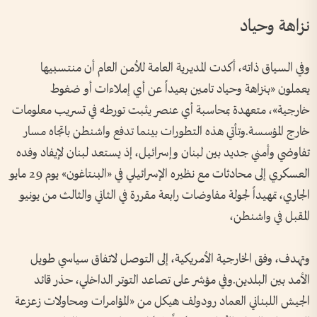
نزاهة وحياد
وفي السياق ذاته، أكدت المديرية العامة للأمن العام أن منتسبيها
يعملون «بنزاهة وحياد تامين بعيداً عن أي إملاءات أو ضغوط
خارجية»، متعهدة بمحاسبة أي عنصر يثبت تورطه في تسريب معلومات
خارج المؤسسة.وتأتي هذه التطورات بينما تدفع واشنطن باتجاه مسار
تفاوضي وأمني جديد بين لبنان وإسرائيل، إذ يستعد لبنان لإيفاد وفده
العسكري إلى محادثات مع نظيره الإسرائيلي في «البنتاغون» يوم 29 مايو
الجاري، تمهيداً لجولة مفاوضات رابعة مقررة في الثاني والثالث من يونيو
المقبل في واشنطن،
وتهدف، وفق الخارجية الأمريكية، إلى التوصل لاتفاق سياسي طويل
الأمد بين البلدين.وفي مؤشر على تصاعد التوتر الداخلي، حذر قائد
الجيش اللبناني العماد رودولف هيكل من «المؤامرات ومحاولات زعزعة