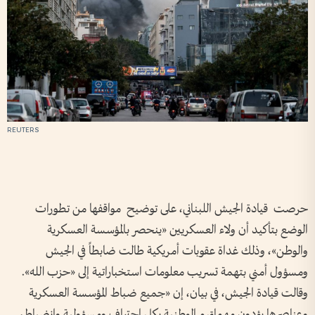
REUTERS
حرصت قيادة الجيش اللبناني، على توضيح مواقفها من تطورات
الوضع بتأكيد أن ولاء العسكريين «ينحصر بالمؤسسة العسكرية
والوطن»، وذلك غداة عقوبات أمريكية طالت ضابطاً في الجيش
ومسؤول أمني بتهمة تسريب معلومات استخباراتية إلى «حزب الله».
وقالت قيادة الجيش، في بيان، إن «جميع ضباط المؤسسة العسكرية
وعناصرها يؤدون مهماتهم الوطنية بكل احتراف ومسؤولية وانضباط،