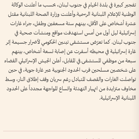
تفجير كبيرة في بلدة الخيام في جنوب لبنان، بحسب ما أعلنت الوكالة
الوطنية للإعلام اللبنانية الرسمية.وأعلنت وزارة الصحة اللبنانية مقتل
عشرة أشخاص على الأقل، بينهم ستة مسعفين وطفل، جراء غارات
إسرائيلية ليل أول من أمس استهدفت مواقع ومنشآت صحية في
جنوب لبنان. كما تعرّض مستشفى تبنين الحكومي لأضرار جسيمة إثر
غارة إسرائيلية في محيطه أسفرت عن إصابة تسعة أشخاص، بينهم
سبعة من موظفي المستشفى.في المقابل، أعلن الجيش الإسرائيلي القضاء
على شخصين مسلحين قرب الحدود الجنوبية عبر غارة جوية، في حين
تواصلت الغارات والقصف المتبادل رغم سريان وقف إطلاق النار، وسط
مخاوف متزايدة من انهيار التهدئة واتساع المواجهة مجدداً على الحدود
اللبنانية الإسرائيلية.