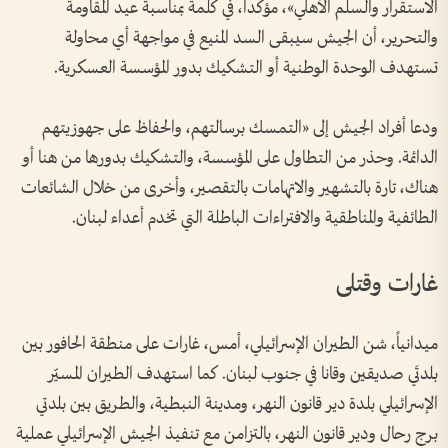
الاستقرار والسلم الأهلي»، مؤكداً، في كلمة بمناسبة عيد المقاومة
والتحرير، أن الجيش سيبقى السد المنيع في مواجهة أي محاولة
تستهدف الوحدة الوطنية أو التشكيك بدور المؤسسة العسكرية.
ودعا أفراد الجيش إلى «التمسك برسالتهم، والحفاظ على جهوزيتهم
الدائمة. وحذر من التطاول على المؤسسة، والتشكيك بدورها من هنا أو
هناك، تارة بالتشهير والاتهامات بالتقصير، وأخرى من خلال الشائعات
الطائفية والمناطقية والافتراءات الباطلة التي تخدم أعداء لبنان.
غارات وقتلى
ميدانياً، شن الطيران الإسرائيلي، أمس، غارات على منطقة الحافور بين
بلدتَي صديقين وقانا في جنوب لبنان. كما استهدف الطيران المسيّر
الإسرائيلي بلدة دير قانون النهر، ومدينة النبطية، والطريق بين بلدتي
برج رحال ودير قانون النهر، بالتزامن مع تنفيذ الجيش الإسرائيلي عملية