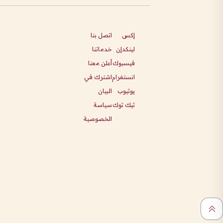
إكس
اتصل بنا
لينكدإن
خدماتنا
فيسبوك
أعلن معنا
انستغرام
اشترك في
يوتيوب
البيان
تيك توك
سياسة
الخصوصية