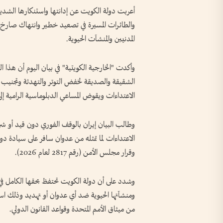
أعربت دولة الكويت عن إدانتها واستنكارها الشديدي
والطائرات المسيرة في تصعيد خطير وانتهاك صارخ لس
المدنيين والمنشآت الحيوية.
وأكدت "الخارجية الكويتية" في بيان اليوم أن هذا
الشقيقة والصديقة لخفض التوتر والتهدئة وتجنيب
الاعتداءات ويقوض المساعي الدبلوماسية الرامية إل
وطالب البيان إيران بالوقف الفوري دون قيد أو شرط
الاعتداءات لما تمثله من عدوان سافر على سيادة د
وقرار مجلس الأمن (رقم 2817 لعام 2026).
وشدد على أن دولة الكويت تحتفظ بحقها الكامل في ا
من ميثاق الأمم المتحدة وقواعد القانون الدولي.