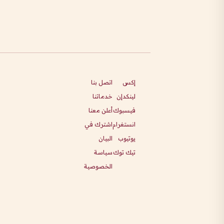
إكس
اتصل بنا
لينكدإن
خدماتنا
فيسبوك
أعلن معنا
انستغرام
اشترك في
يوتيوب
البيان
تيك توك
سياسة
الخصوصية