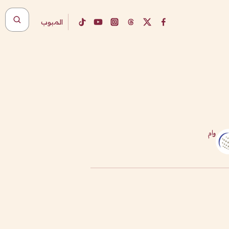
المبوب
وام