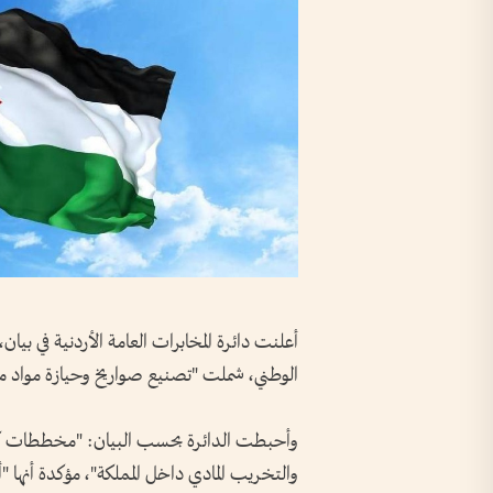
أعلنت دائرة المخابرات العامة الأردنية في ب
الوطني، شملت "تصنيع صواريخ وحيازة مواد متفجرة"، مؤكدة 
وأحبطت الدائرة بحسب البيان: "مخططات كان
والتخريب المادي داخل المملكة"، مؤكدة أنها "ألقت القبض