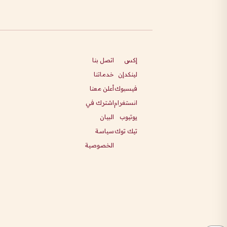
إكس
اتصل بنا
لينكدإن
خدماتنا
فيسبوك
أعلن معنا
انستغرام
اشترك في
يوتيوب
البيان
تيك توك
سياسة
الخصوصية