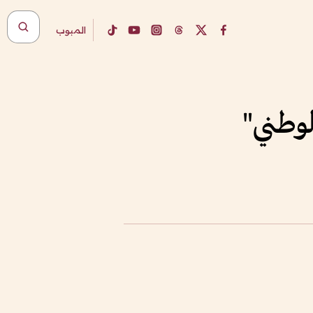
المبوب
وطني"