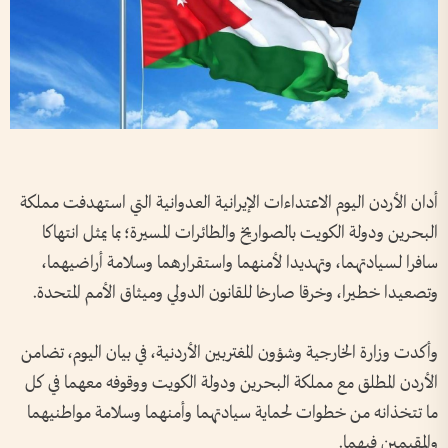
أدان الأردن اليوم الاعتداءات الإيرانية العدوانية التي استهدفت مملكة
البحرين ودولة الكويت بالصواريخ والطائرات المسيرة؛ بما يمثل انتهاكا
سافرا لسيادتهما، وتهديدا لأمنهما واستقرارهما وسلامة أراضيهما،
وتصعيدا خطيرا، وخرقا صارخا للقانون الدولي وميثاق الأمم المتحدة.
وأكدت وزارة الخارجية وشؤون المغتربين الأردنية، في بيان اليوم، تضامن
الأردن المطلق مع مملكة البحرين ودولة الكويت ووقوفه معهما في كل
ما تتخذانه من خطوات لحماية سيادتهما وأمنهما وسلامة مواطنيهما
والمقيمين فيهما.