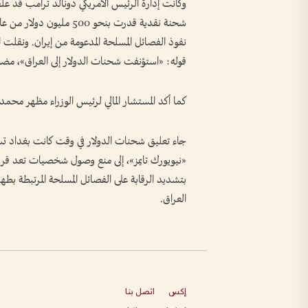
وكانت إدارة الرئيس الأمريكي دونالد ترامب قد علقت
شحنة نقدية قدرت بنحو 00
نفوذ الفصائل المسلحة المدعومة من إيران. ونقلت 
قوله: «استؤنفت شحنات الدولار إلى العراق»، مضي
كما أكد المستشار المالي لرئيس الوزراء مظهر محمد 
جاء تعليق شحنات الدولار في وقت كانت بغداد 
«نيويورك تايمز»، إلى منع وصول شخصيات تعد قريبة
بتشديد الرقابة على الفصائل المسلحة المرتبطة 
العراق.
إكس
اتصل بنا