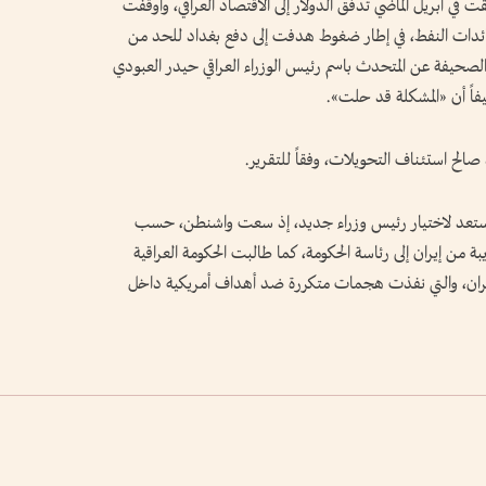
 في أبريل الماضي تدفق الدولار إلى الاقتصاد العراقي، وأوقفت
5 مليون دولار من عائدات النفط، في إطار ضغوط هدفت إلى دفع بغداد للحد من
الصحيفة عن المتحدث باسم رئيس الوزراء العراقي حيدر العبودي
فاً أن «المشكلة قد حلت».
صالح استئناف التحويلات، وفقاً للتقرير.
تستعد لاختيار رئيس وزراء جديد، إذ سعت واشنطن، حسب
 من إيران إلى رئاسة الحكومة، كما طالبت الحكومة العراقية
بطهران، والتي نفذت هجمات متكررة ضد أهداف أمريكية داخل