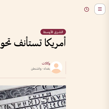
الشرق الأوسط
أمريكا تستأنف تحو
وكالات
بغداد- واشنطن