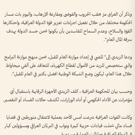
وذكر أن العراق مرّ بحقب الحروب والفوضى ومقارعة الإرهاب، واليوم بات مسار
الحكومة مختلفا، من خلال تفعيل اجراءات تعزيز قوّة الدولة العراقية، واحتكارها
القوّة والسلاح، وعدم السماح للفاسدين بأن يكونوا ضمن جسد الدولة بهدف
سرقة المال العام".
ودعا الزيدي إلى" المضي في إعداد موازنة العام المقبل، ضمن منهج موازنة البرامج
والتي ستخصِص المزيد من الأموال لقطاع الكهرباء، للتعاقد على ألفي ميجاواط
خلال هذا العام، ليكون وضع الشبكة الوطنية افضل بكثير في العام المقبل".
وحسب بيان للحكومة العراقية ، كلف الزيدي الأجهزة الرقابية باستقبال أي
مؤشرات عن الأداء الحكومي أو أداء الوزارات، لكشف حالات الفساد أو التقصير.
وكانت القوات العراقية شرعت أمس الأحد بعملية لاعتقال متورطين في قضايا
فساد مالي شملت قيادات حزبية كبيرة ونواب في البرلمان العراقي ومسؤولين كبار
في الدولة العراقية ومازالت العملية مستمرة.