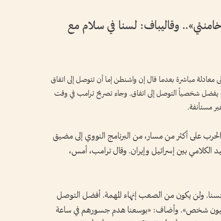
امنئي».. وقاليباف: لسنا في سلام مع
 إلى معادلة مباشرة بعدما قال إن واشنطن إما أن تتوصل إلى اتفاق
 يفضل شخصياً التوصل إلى اتفاق. وجاء تصريح ترامب في وقت
غير مستأنفة.
لحرب على أكثر من مسار، من البرنامج النووي إلى مضيق
د الكلامي بين إسرائيل وإيران. وقال ترامب، أمس،
. حسنا. ولن يكون من الصعب إنهاء المهمة. أفضل التوصل
تفاق، لأنني لا أريد أن يؤثر ⁠ذلك على ‌91 مليون شخص». وأضاف: «بوسعنا هدم جسورهم في ساعة