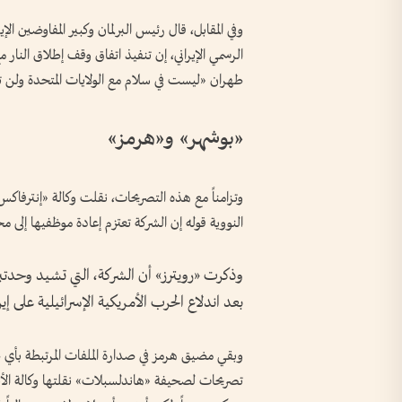
وفي المقابل، قال رئيس البرلمان وكبير المفاوضين ال
الرسمي الإيراني، إن تنفيذ اتفاق وقف إطلاق النار
طهران «ليست في سلام مع الولايات المتحدة ولن ت
«بوشهر» و«هرمز»
وتزامناً مع هذه التصريحات، نقلت وكالة «إنترفا
النووية قوله إن الشركة تعتزم إعادة موظفيها إلى مح
وذكرت «رويترز» أن الشركة، التي تشيد وحدت
بعد اندلاع الحرب الأمريكية الإسرائيلية على إيران في 28 
وبقي مضيق هرمز في صدارة الملفات المرتبطة بأي تهد
تصريحات لصحيفة «هاندلسبلات» نقلتها وكالة الأنباء 