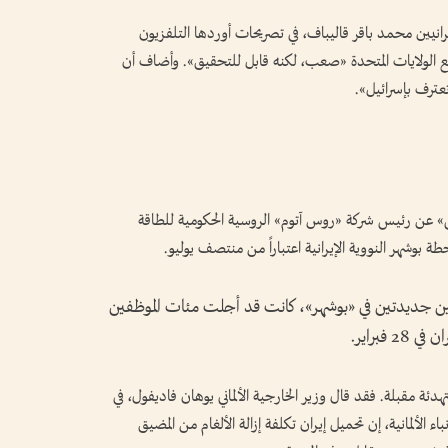
إيرانيين محمد باقر قاليباف، في تصريحات أوردها التلفزيون
 مع الولايات المتحدة «صعب، لكنه قابل للتحقيق». وأضاف أن
عترف بإسرائيل».
كس» عن رئيس شركة «روس آتوم» الروسية الحكومية للطاقة
طة بوشهر النووية الإيرانية اعتباراً من منتصف يوليو.
ين جديدتين في «بوشهر»، كانت قد أجلت مئات الموظفين
فبراير.
ئة مقبلة. فقد قال وزير الخارجية الألماني يوهان فاديفول، في
الألمانية، إن تحميل إيران تكلفة إزالة الألغام من المضيق