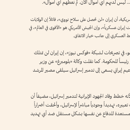
.. ليس لديهم ⁠أي أموال الآن. لم نعطهم أي أموال».
ريكية، أن إيران «لن تحصل على سلاح نووي»، قائلاً إن الولايات
يران عسكرياً»، وإن الجيش الأمريكي هو «الأقوى في العالم»، في
العسكري إلى جانب خيار الاتفاق.
اهو، في تصريحات لشبكة «فوكس نيوز»، إن إيران لن تمتلك
و رئيساً للحكومة. كما نقلت وكالة «بلومبرغ» عن وزير
عيم إيراني يسعى إلى تدمير إسرائيل سيلقى مصير المرشد
نه خطط وقاد الجهود الإيرانية لتدمير إسرائيل، مضيفاً أن
بيره، تهديداً وجودياً مباشراً لإسرائيل، وألحقت أضراراً
ائيل مستعدة للدفاع عن نفسها بشكل مستقل ضد أي تهديد