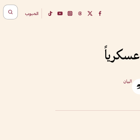
المبوب
عسكرياً
البيان