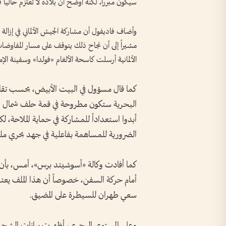
سيكون مبرراً، لكنه أوضح أن بلاده لا تعتزم حاليا
وأضاف فاديفول أن مشاركة الجيش الألماني في إزالة ا
مشيراً إلى أن نجاح ذلك يتوقف على مسار المفاوضات ب
الألمانية أرسلت كاسحة الألغام «فولدا» وسفينة الإم
كما قال مسؤول في البيت الأبيض، بحسب تقار
البحرية ستكون مطروحة في قمة حلف شمال الأطلس
أبدوا استعداداً للمشاركة في حماية الملاحة، ل
الضرورية للمساهمة بفاعلية في جهد بحري م
كما أفادت وكالة «أسوشيتد برس»، أمس، بأ
أمام حركة السفن، خصوصاً أن هذا الملف يعتبر
سعي طهران للسيطرة على المضيق.
وعلى المستوى البحري، أظهرت بيانات الشح