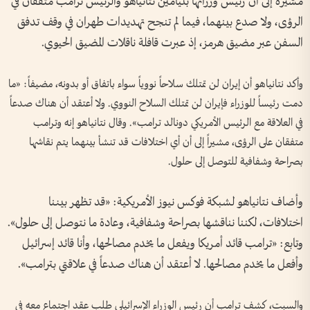
مشيرة إلى أن رئيس وزرائها بنيامين نتانياهو والرئيس ترامب متفقان في
الرؤى، ولا صدع بينهما، فيما لم تنجح تهديدات طهران في وقف تدفق
السفن عبر مضيق هرمز، إذ عبرت قافلة ناقلات المضيق الحيوي.
وأكد نتانياهو أن إيران لن تمتلك سلاحاً نووياً سواء باتفاق أو بدونه، مضيفاً: «ما
دمت رئيساً للوزراء فإيران لن تمتلك السلاح النووي. ولا أعتقد أن هناك صدعاً
في العلاقة مع الرئيس الأمريكي دونالد ترامب». وقال نتانياهو إنه وترامب
متفقان على الرؤى، مشيراً إلى أن أي اختلافات قد تنشأ بينهما يتم نقاشها
بصراحة وشفافية للتوصل إلى حلول.
وأضاف نتانياهو لشبكة فوكس نيوز الأمريكية: «قد تظهر بيننا
اختلافات، لكننا نناقشها بصراحة وشفافية، وعادة ما نتوصل إلى حلول».
وتابع: «ترامب قائد أمريكا ويفعل ما يخدم مصالحها، وأنا قائد إسرائيل
وأفعل ما يخدم مصالحها. لا أعتقد أن هناك صدعاً في علاقتي بترامب».
والسبت، كشف ترامب أن رئيس الوزراء الإسرائيلي طلب عقد اجتماع معه في