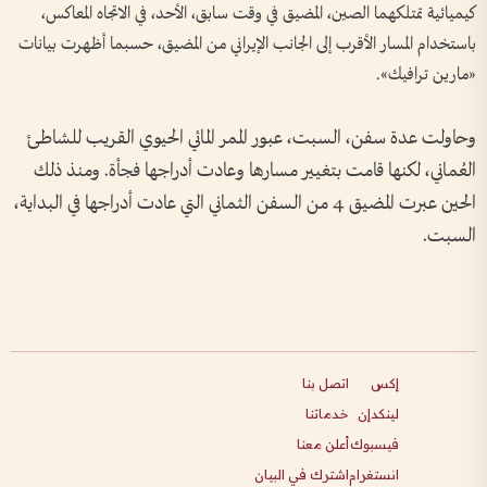
كيميائية تمتلكهما الصين، المضيق في وقت سابق، الأحد، في الاتجاه المعاكس،
باستخدام المسار الأقرب إلى الجانب الإيراني من المضيق، حسبما أظهرت بيانات
«مارين ترافيك».
وحاولت عدة سفن، السبت، عبور الممر المائي الحيوي القريب للشاطئ
العُماني، لكنها قامت بتغيير مسارها وعادت أدراجها فجأة. ومنذ ذلك
الحين عبرت المضيق 4 من السفن الثماني التي عادت أدراجها في البداية،
السبت.
إكس
اتصل بنا
لينكدإن
خدماتنا
فيسبوك
أعلن معنا
انستغرام
اشترك في البيان