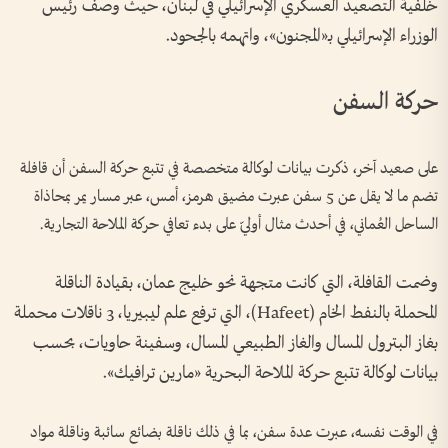
خلفية التصعيد العسكري الإسرائيلي في لبنان، حيث وصف رئيس
الوزراء الإسرائيلي بـ«المجنون»، واتهمه بالجحود.
حركة السفن
على صعيد آخر، ذكرت بيانات لوكالة متخصصة في تتبع حركة السفن أن قافلة
تضم ما لا يقل عن 5 سفن عبرت مضيق هرمز، أمس، عبر مسار يمر بمحاذاة
الساحل العُماني، في أحدث مثال أوليّ على بدء تعافي حركة الملاحة التجارية.
وضمت القافلة، التي كانت متجهة نحو خليج عمان، بقيادة الناقلة
المحملة بالنفط الخام (Hafeet)، التي ترفع علم ليبيريا، 3 ناقلات محملة
بغاز البترول المسال والغاز الطبيعي المسال، وسفينة حاويات، بحسب
بيانات لوكالة تتبع حركة الملاحة البحرية «مارين ترافيك».
في الوقت نفسه، عبرت عدة سفن، بما في ذلك ناقلة بضائع سائبة وناقلة مواد