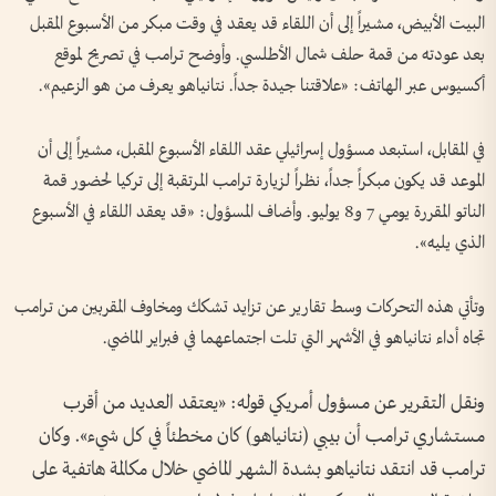
البيت الأبيض، مشيراً إلى أن اللقاء قد يعقد في وقت مبكر من الأسبوع المقبل
بعد عودته من قمة حلف شمال الأطلسي. وأوضح ترامب في تصريح لموقع
أكسيوس عبر الهاتف: «علاقتنا جيدة جداً. نتانياهو يعرف من هو الزعيم».
في المقابل، استبعد مسؤول إسرائيلي عقد اللقاء الأسبوع المقبل، مشيراً إلى أن
الموعد قد يكون مبكراً جداً، نظراً لزيارة ترامب المرتقبة إلى تركيا لحضور قمة
الناتو المقررة يومي 7 و8 يوليو. وأضاف المسؤول: «قد يعقد اللقاء في الأسبوع
الذي يليه».
وتأتي هذه التحركات وسط تقارير عن تزايد تشكك ومخاوف المقربين من ترامب
تجاه أداء نتانياهو في الأشهر التي تلت اجتماعهما في فبراير الماضي.
ونقل التقرير عن مسؤول أمريكي قوله: «يعتقد العديد من أقرب
مستشاري ترامب أن بيبي (نتانياهو) كان مخطئاً في كل شيء». وكان
ترامب قد انتقد نتانياهو بشدة الشهر الماضي خلال مكالمة هاتفية على