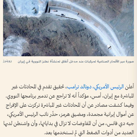
رويترز
صورة عبر الأقمار الصناعية لمركبات عند مدخل أنفاق لمنشأة نطنز النووية في إيران
أعلن
الرئيس الأمريكي، دونالد ترامب
، تحقيق تقدم في المحادثات غير
المباشرة مع إيران، أمس، مؤكداً أنه لا تراجع عن تدمير برنامجها النووي.
وفيما كشفت مصادر عن أن المحادثات غير ​المباشرة تركزت على الإفراج
عن أموال ⁠إيرانية مجمدة، ومضيق هرمز، حذّر نائب الرئيس الأمريكي،
جيه دي فانس، من أن المفاوضات لا تزال في بداياتها، وأن واشنطن لديها
العديد من أدوات الضغط التي لم تستخدمها بعد.