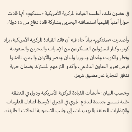
في غضون ذلك، أعلنت القيادة المركزية الأمريكية «سنتكوم» أنها قادت
حواراً أمنياً إقليمياً استضافته البحرين بمشاركة قادة دفاع من 12 دولة.
وأصدرت «سنتكوم» بياناً جاء فيه أن قائد القيادة المركزية الأمريكية، براد
كوبر، وكبار المسؤولين العسكريين من الإمارات والبحرين والسعودية
وقطر والكويت وعُمان وسوريا ولبنان ومصر والأردن واليمن، ناقشوا
فرص تعزيز التعاون الدفاعي، وأكدوا التزامهم المشترك بضمان حرية
تدفق التجارة عبر مضيق هرمز.
وبحسب البيان: «أنشأت القيادة المركزية الأمريكية ودول في المنطقة
خلية تنسيق جديدة للدفاع الجوي في الشرق الأوسط لتبادل المعلومات
والإنذارات المتعلقة بالتهديدات، إلى جانب الاستجابة للحالات الطارئة».