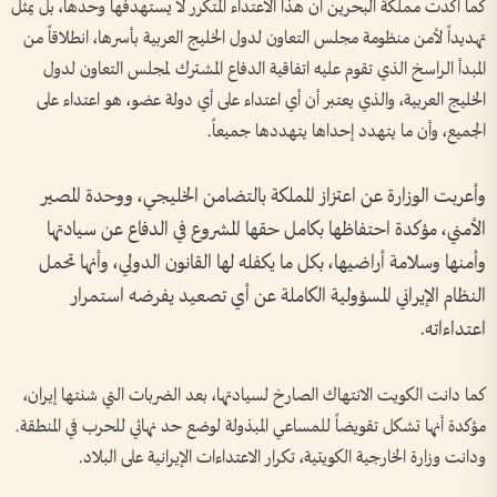
كما أكدت مملكة البحرين أن هذا الاعتداء المتكرر لا يستهدفها وحدها، بل يمثل
تهديداً لأمن منظومة مجلس التعاون لدول الخليج العربية بأسرها، انطلاقاً من
المبدأ الراسخ الذي تقوم عليه اتفاقية الدفاع المشترك لمجلس التعاون لدول
الخليج العربية، والذي يعتبر أن أي اعتداء على أي دولة عضو، هو اعتداء على
الجميع، وأن ما يتهدد إحداها يتهددها جميعاً.
وأعربت الوزارة عن اعتزاز المملكة بالتضامن الخليجي، ووحدة المصير
الأمني، مؤكدة احتفاظها بكامل حقها المشروع في الدفاع عن سيادتها
وأمنها وسلامة أراضيها، بكل ما يكفله لها القانون الدولي، وأنها تحمل
النظام الإيراني المسؤولية الكاملة عن أي تصعيد يفرضه استمرار
اعتداءاته.
كما دانت الكويت الانتهاك الصارخ لسيادتها، بعد الضربات التي شنتها إيران،
مؤكدة أنها تشكل تقويضاً للمساعي المبذولة لوضع حد نهائي للحرب في المنطقة.
ودانت وزارة الخارجية الكويتية، تكرار الاعتداءات الإيرانية على البلاد.