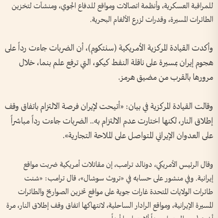
للمراقبة العسكرية، وأنظمة اتصالات ومواقع للدفاع الجوي، ومنشآت لتخزين
الطائرات المسيرة، وقدرات لزرع الألغام البحرية.
وأكدت القيادة المركزية الأمريكية (سنتكوم)، أن الضربات جاءت رداً على
هجوم إيران بمسيرة على ناقلة النفط كيكو، التي ترفع علم بنما، خلال
مرورها بالقرب من مضيق هرمز.
وقالت القيادة المركزية في بيان: «أتيحت لإيران فرصة الالتزام باتفاق وقف
إطلاق النار، لكنها اختارت عدم الالتزام به.. الضربات جاءت رداً مباشراً
على العدوان الإيراني المتواصل على الملاحة التجارية».
وقال الرئيس الأمريكي، دونالد ترامب، إن مقاتلات أمريكية ضربت مواقع
إيرانية. وفي منشور على حسابه في «تروث سوشال»، قال ترامب: «شنت
طائرات الولايات المتحدة غارات جوية على مواقع تخزين الصواريخ والطائرات
المسيرة الإيرانية، ومواقع الرادار الساحلية، لانتهاكها اتفاق وقف إطلاق النار، مرة