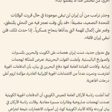
أخرى! من المحتمل جداً ألا يتعلموا أبداً».
وحذر ترامب من أن إيران لن تبقى موجودة في حال قررت الولايات
المتحدة التصعيد، مضيفاً: «قد يأتي وقت نعجز فيه عن التحلي بالمنطق،
ونجبر على إكمال المهمة التي بدأناها بنجاح عسكرياً.. إذا حدث ذلك، فلن
تبقى إيران قائمة».
وفي عدوان جديد، شنت إيران هجمات على الكويت والبحرين بالمسيرات
والصواريخ الباليستية. وأعلنت القوات البحرينية، تعرض المملكة لهجمات
إيرانية. وأفادت القيادة العامة لقوة دفاع البحرين في بيان، بأن الدفاعات الجوية
اعترضت ودمرت عدداً من الاعتداءات الجوية الإيرانية الغادرة، مؤكدة لزوم أعلى
درجات الجاهزية.
كما أعلنت رئاسة الأركان العامة للجيش الكويتي، أن الدفاعات الجوية الكويتية
تصدت لهجمات صاروخية وطائرات مسيرة معادية. وقالت رئاسة الأركان في
بيان أوردته وكالة الأنباء الكويتية كونا، إن أصوات الانفجارات نتيجة اعتراض