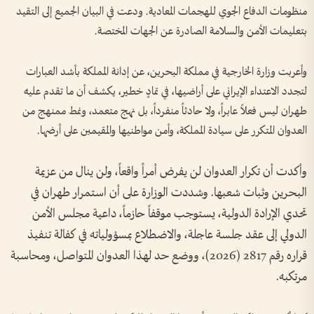
منظومات الدفاع الجوي للهجمات المعادية. ودعت في البيان الجميع إلى التقيد
بتعليمات الأمن والسلامة الصادرة عن الجهات المختصة.
وأعربت وزارة الخارجية في مملكة البحرين، عن إدانة المملكة بأشد العبارات
لتجدد الاعتداء الإيراني على أراضيها، في تمادٍ خطير، يكشف أن ما تقدم عليه
طهران ليس فعلاً عابراً، ولا حادثاً منفرداً، بل نهج متعمد، ونمط ممنهج من
العدوان المتكرر على سيادة المملكة، وأمن مواطنيها والمقيمين على أرضها.
وأكدت أن تكرار العدوان لن يفرض أمراً واقعاً، ولن ينال من عزيمة
البحرين وثبات شعبها. وشددت الوزارة على أن استمرار طهران في
تحدي الإرادة الدولية، يستوجب موقفاً حازماً، داعية مجلس الأمن
الدولي إلى عقد جلسة عاجلة، والاضطلاع بمسؤولياته في كفالة تنفيذ
قراره رقم 2817 (2026)، ووضع حد لهذا العدوان المتواصل، ومحاسبة
مرتكبه.