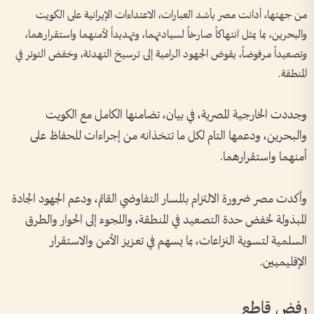
من جهتها، أدانت مصر بأشد العبارات، الاعتداءات الإيرانية على الكويت
والبحرين، بما يمثل انتهاكاً صارخاً لسيادتهما، وتهديداً لأمنهما واستقرارهما،
وتصعيداً مرفوضاً، يقوض الجهود الرامية إلى ترسيخ التهدئة، وخفض التوتر في
المنطقة.
وجددت الخارجية المصرية، في بيان، تضامنها الكامل مع الكويت
والبحرين، ودعمها التام لكل ما تتخذانه من إجراءات للحفاظ على
أمنهما واستقرارهما.
وأكدت مصر ضرورة الالتزام بالمسار التفاوضي القائم، ودعم الجهود الجادة
المبذولة لخفض حدة التصعيد في المنطقة، واللجوء إلى الحوار والطرق
السلمية لتسوية النزاعات، بما يسهم في تعزيز الأمن والاستقرار
الإقليميين.
رفض قاطع