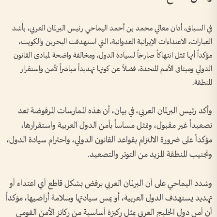
في السياق، أدان معالي محمد بن أحمد اليماحي رئيس البرلمان العربي، بأشد
العبارات، الاعتداءات الإيرانية العدوانية، التي استهدفت البحرين والكويت،
مؤكداً أنها تمثل انتهاكاً صارخاً لسيادة الدول، ومخالفة واضحة لمبادئ القانون
الدولي وميثاق الأمم المتحدة، فضلاً عن كونها تهديداً مباشراً لأمن واستقرار
المنطقة.
وأكد رئيس البرلمان العربي، في بيان، أن هذه الممارسات المرفوضة تعد
تصعيداً غير مقبول، وتمثل مساساً بأمن الدول العربية واستقرارها،
مؤكداً على ضرورة الالتزام بقواعد القانون الدولي، واحترام سيادة الدول،
وتجنيب المنطقة المزيد من التوتر والتصعيد.
وشدد اليماحي على أن البرلمان العربي يرفض بشكل قاطع أي اعتداء أو
تهديد يستهدف الدول العربية، أو يمس سيادتها وسلامة أراضيها، مؤكداً
أن أمن دول الخليج العربي يمثل ركيزة أساسية من ركائز الأمن القومي