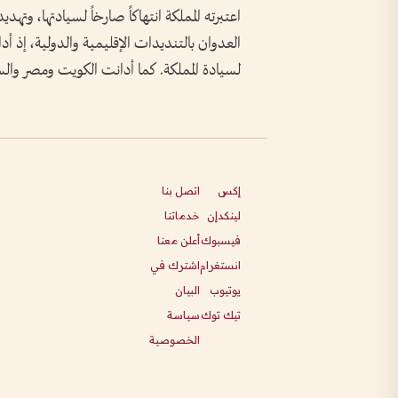
اعتبرته المملكة انتهاكاً صارخاً لسيادتها، وتهدي
العدوان بالتنديدات الإقليمية والدولية، إذ أ
لسيادة المملكة. كما أدانت الكويت ومصر والس
إكس
اتصل بنا
لينكدإن
خدماتنا
فيسبوك
أعلن معنا
انستغرام
اشترك في
يوتيوب
البيان
تيك توك
سياسة
الخصوصية