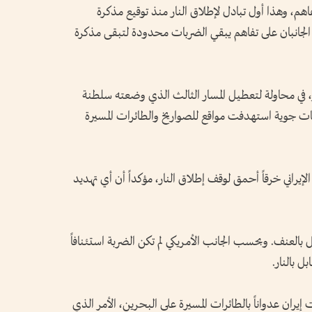
هم، وهذا أول تبادل لإطلاق النار منذ توقيع مذكرة
يد حافظ الجانبان على تفاهم يبقي الضربات محدودة لتبقى مذكرة
في محاولة لتعطيل المسار الثالث الذي وضعته سلطنة
ت جوية استهدفت مواقع للصواريخ والطائرات المسيرة
لإيراني خرقاً أحمق لوقف إطلاق النار، مؤكداً أن أي تهديد
بالعنف. وبحسب الجانب الأمريكي لم تكن الضربة استئنافاً
 بالنار.
يران عدواناً بالطائرات المسيرة على البحرين، الأمر الذي