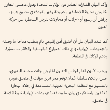
وأكد البيان المشترك الصادر عن الولايات المتحدة ودول مجلس التعاون
الخليجي «حرية الملاحة غير المشروطة وغير المقيدة» في مضيق هرمز،
ورفض أي رسوم أو ضرائب أو محاولات لفرض السيطرة على حركة
العبور.
كما شدد البيان على أن تحقيق أمن إقليمي دائم يتطلب معالجة ما وصفه
بالتهديدات الإيرانية، بما في ذلك الصواريخ الباليستية والطائرات المسيّرة
ودعم الوكلاء في المنطقة.
ورحب الأمين العام لمجلس التعاون الخليجي جاسم محمد البديوي،
أمس، بإعلان سلطنة عُمان توفير ممر بحري مؤقت في مضيق هرمز،
بالتنسيق مع المنظمة البحرية الدولية، للمساعدة في إجلاء البحارة
العالقين. واستنكر، في بيان، ما وصفه بالتهديدات الإيرانية لحرية الملاحة
في المضيق.