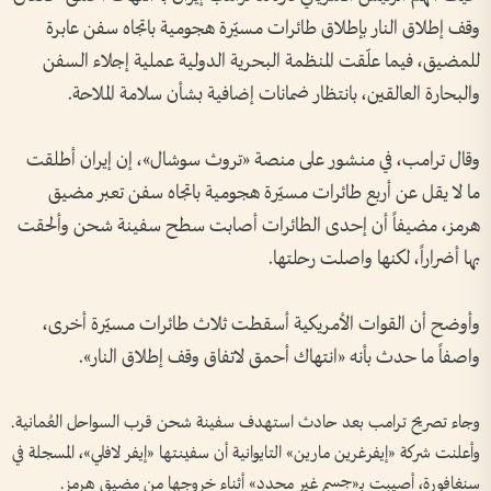
وقف إطلاق النار بإطلاق طائرات مسيّرة هجومية باتجاه سفن عابرة
للمضيق، فيما علّقت المنظمة البحرية الدولية عملية إجلاء السفن
والبحارة العالقين، بانتظار ضمانات إضافية بشأن سلامة الملاحة.
وقال ترامب، في منشور على منصة «تروث سوشال»، إن إيران أطلقت
ما لا يقل عن أربع طائرات مسيّرة هجومية باتجاه سفن تعبر مضيق
هرمز، مضيفاً أن إحدى الطائرات أصابت سطح سفينة شحن وألحقت
بها أضراراً، لكنها واصلت رحلتها.
وأوضح أن القوات الأمريكية أسقطت ثلاث طائرات مسيّرة أخرى،
واصفاً ما حدث بأنه «انتهاك أحمق لاتفاق وقف إطلاق النار».
وجاء تصريح ترامب بعد حادث استهدف سفينة شحن قرب السواحل العُمانية.
وأعلنت شركة «إيفرغرين مارين» التايوانية أن سفينتها «إيفر لافلي»، المسجلة في
سنغافورة، أصيبت بـ«جسم غير محدد» أثناء خروجها من مضيق هرمز.