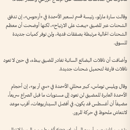
وقالت سارة مارلو، رئيسة قسم تسعير الأسمدة في «أرجوس»، إن تدفق
الشحنات عبر المضيق «يبعث على الارتياح»، لكنها أوضحت أن معظم
الشحنات الحالية مرتبطة بصفقات قديمة، ولن توفر كميات جديدة
للسوق.
وأضافت أن ناقلات البضائع السائبة تغادر المضيق ببطء، في حين لا تعود
ناقلات فارغة لتحميل شحنات جديدة.
وقال ويليس توماس، كبير محللي الأسمدة في «سي آر يو»، إن أحجام
الأسمدة العابرة للمضيق لن تعود إلى مستويات ما قبل الصراع سريعاً،
مضيفاً أن أغسطس قد يكون، في أفضل السيناريوهات، أقرب موعد
لانتعاش ملحوظ في حركة المرور.