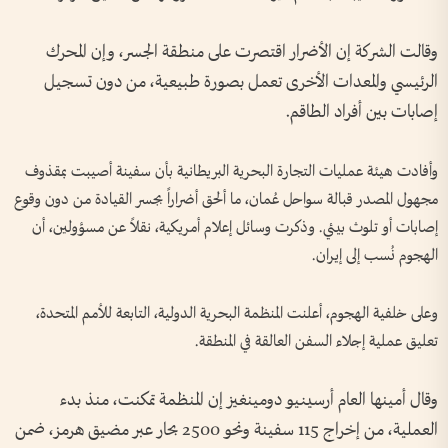
وقالت الشركة إن الأضرار اقتصرت على منطقة الجسر، وإن المحرك
الرئيسي والمعدات الأخرى تعمل بصورة طبيعية، من دون تسجيل
إصابات بين أفراد الطاقم.
وأفادت هيئة عمليات التجارة البحرية البريطانية بأن سفينة أصيبت بمقذوف
مجهول المصدر قبالة سواحل عُمان، ما ألحق أضراراً بجسر القيادة من دون وقوع
إصابات أو تلوث بيئي. وذكرت وسائل إعلام أمريكية، نقلاً عن مسؤولين، أن
الهجوم نُسب إلى إيران.
وعلى خلفية الهجوم، أعلنت المنظمة البحرية الدولية، التابعة للأمم المتحدة،
تعليق عملية إجلاء السفن العالقة في المنطقة.
وقال أمينها العام أرسينيو دومينغيز إن المنظمة تمكنت، منذ بدء
العملية، من إخراج 115 سفينة ونحو 2500 بحار عبر مضيق هرمز، ضمن