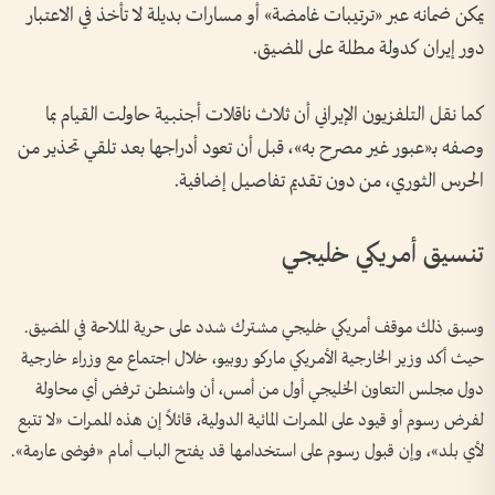
يمكن ضمانه عبر «ترتيبات غامضة» أو مسارات بديلة لا تأخذ في الاعتبار
دور إيران كدولة مطلة على المضيق.
كما نقل التلفزيون الإيراني أن ثلاث ناقلات أجنبية حاولت القيام بما
وصفه بـ«عبور غير مصرح به»، قبل أن تعود أدراجها بعد تلقي تحذير من
الحرس الثوري، من دون تقديم تفاصيل إضافية.
تنسيق أمريكي خليجي
وسبق ذلك موقف أمريكي خليجي مشترك شدد على حرية الملاحة في المضيق.
حيث أكد وزير الخارجية الأمريكي ماركو روبيو، خلال اجتماع مع وزراء خارجية
دول مجلس التعاون الخليجي أول من أمس، أن واشنطن ترفض أي محاولة
لفرض رسوم أو قيود على الممرات المائية الدولية، قائلاً إن هذه الممرات «لا تتبع
لأي بلد»، وإن قبول رسوم على استخدامها قد يفتح الباب أمام «فوضى عارمة».