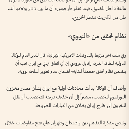
وتشير بيانات «سي آر يو» إلى أن نحو 600 ألف طن من اليوريا لا تزال
عالقة داخل المضيق، فيما تقدّر «أرجوس» أن ما بين 300 و400 ألف
طن من الكبريت تنتظر الخروج.
نظام تحقق من «النووي»
وفي ملف آخر مرتبط بالمفاوضات الأمريكية الإيرانية، قال المدير العام للوكالة
الدولية للطاقة الذرية رافايل غروسي إن أي اتفاق نهائي مع إيران يجب أن
يتضمن نظام تحقق «معمقاً للغاية» لضمان عدم تطوير أسلحة نووية.
وأضاف أن الوكالة بدأت محادثات أولية مع إيران بشأن مصير مخزون
اليورانيوم المخصب، مشيراً إلى أن تخفيف درجة التخصيب أو نقل
المخزون إلى خارج إيران يظلان من الخيارات المطروحة.
وتنص مذكرة التفاهم بين واشنطن وطهران على فتح مفاوضات خلال