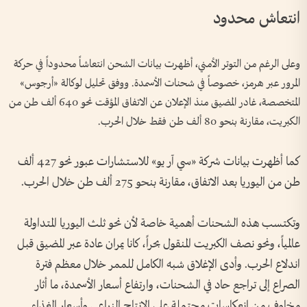
انتعاش محدود
وعلى الرغم من التوتر الأمني، أظهرت بيانات الشحن انتعاشاً محدوداً في حركة
المرور عبر هرمز، خصوصاً في شحنات الأسمدة. ووفق تحليل لوكالة «أرجوس»
المتخصصة، غادر المضيق منذ الإعلان عن الاتفاق المؤقت نحو 640 ألف طن من
الكبريت، مقارنة بنحو 80 ألف طن فقط خلال الحرب.
كما أظهرت بيانات شركة «سي آر يو» للاستشارات عبور نحو 427 ألف
طن من اليوريا بعد الاتفاق، مقارنة بنحو 275 ألف طن خلال الحرب.
وتكتسب هذه الشحنات أهمية خاصة لأن نحو ثلث اليوريا المتداولة
عالمياً، ونحو نصف الكبريت المنقول بحراً، كانا يمران عادة عبر المضيق قبل
اندلاع الحرب. وأدى الإغلاق شبه الكامل للممر خلال معظم فترة
الصراع إلى تراجع حاد في الشحنات، وارتفاع أسعار الأسمدة، ما أثار
مخاوف من انعكاسات محتملة على الإنتاج الزراعي وأسعار الغذاء.