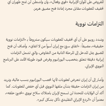
المفروض على الموانئ الإيرانية «قوي وفعال»، وأن واشنطن لن تمنح طهران أي
تخفيف للعقوبات مقابل مجرد إعادة فتح مضيق هرمز.
التزامات نووية
وشدد روبيو على أن أي تخفيف للعقوبات سيكون مشروطاً بـ «التزامات نووية
حقيقية»، مضيفاً: «اتفاق سيّئ مع إيران أسوأ من لا اتفاق». وأضاف أن فتح
المضيق يمثل المدخل إلى المرحلة الثانية من التفاوض، والتي تشمل التزامات
إيرانية دقيقة تتعلق بتخصيب اليورانيوم وفرض قيود طويلة الأمد على البرنامج
النووي الإيراني.
وأشار إلى أن إيران تتعرض لعقوبات لأنها تخصب اليورانيوم بنسب عالية، ونريد
من إيران التزامات حقيقة بشأن ملفها النووي قبل أي خفض للعقوبات. كما
أكد أن الولايات المتحدة لن تسمح لإيران بامتلاك سلاح نووي «تختبئ خلفه»،
معتبراً أن «الردع الإيراني التقليدي تآكل بشكل كبير».