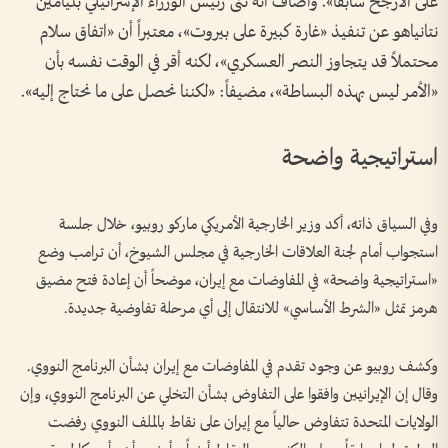
على الأرجح سابقاً». وأضاف أنه ثنى رئيس الوزراء الإسرائيلي بنيامين
نتانياهو عن تنفيذ «غارة كبيرة على بيروت»، معتبراً أن «اتفاق سلام
محتملاً قد يتجاوز النصر العسكري»، لكنه أقر في الوقت نفسه بأن
«الأمر ليس بهذه البساطة»، مضيفاً: «لكننا نحصل على ما نحتاج إليه».
استراتيجية واضحة
وفي السياق ذاته، أكد وزير الخارجية الأمريكي ماركو روبيو، خلال جلسة
استجواب أمام لجنة العلاقات الخارجية في مجلس الشيوخ، أن ترامب وضع
«استراتيجية واضحة» في المفاوضات مع إيران، موضحاً أن إعادة فتح مضيق
هرمز تمثل «الشرط الأساسي» للانتقال إلى أي مرحلة تفاوضية جديدة.
وكشف روبيو عن وجود تقدم في المفاوضات مع إيران بشأن البرنامج النووي.
وقال إن الإيرانيين وافقوا على التفاوض بشأن التخلي عن البرنامج النووي، وإن
الولايات المتحدة تتفاوض حالياً مع إيران على نقاط بالملف النووي رفضت