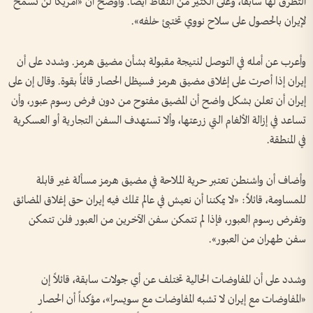
التطرق لها سابقاً، وعلى الكثير من النقاط أيضاً. وأوضح أن «أمريكا لن تسمح
لإيران بالحصول على سلاح نووي تختبئ خلفه».
وأعرب عن أمله في التوصل لنتيجة مقبولة بشأن مضيق هرمز. وشدد على أن
إيران إذا أصرت على إغلاق مضيق هرمز فسيظل الحصار قائماً بقوة. وقال إن على
إيران أن تعلن بشكل واضح أن المضيق مفتوح من دون فرض رسوم عبور، وأن
تساعد في إزالة الألغام التي زرعتها، وألا تستهدف السفن التجارية أو العسكرية
في المنطقة.
وأضاف أن واشنطن تعتبر حرية الملاحة في مضيق هرمز مسألة غير قابلة
للمساومة، قائلاً: «لا يمكننا أن نعيش في عالم تملك فيه إيران حق إغلاق المضائق
وتفرض رسوم العبور، فإذا لم تتمكن سفن الآخرين من العبور فلن تتمكن
سفن طهران من العبور».
وشدد على أن المفاوضات الحالية تختلف عن أي جولات سابقة، قائلاً إن
«المفاوضات مع إيران لا تشبه المفاوضات مع سويسرا»، مؤكداً أن الحصار