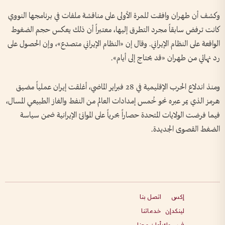
وكشف أن طهران وافقت للمرة الأولى على مناقشة ملفات في برنامجها النووي
كانت ترفض سابقاً مجرد التطرق إليها، معتبراً أن ذلك يعكس حجم الضغوط
الواقعة على النظام الإيراني. وقال إن «النظام الإيراني متصدع»، وإن الحصول على
رد نهائي من طهران «قد يحتاج إلى أيام».
ومنذ اندلاع الحرب الإقليمية في 28 فبراير الماضي، أغلقت إيران عملياً مضيق
هرمز الذي يمر عبره نحو خُمس إمدادات العالم من النفط والغاز الطبيعي المسال،
فيما فرضت الولايات المتحدة حصاراً بحرياً على الموانئ الإيرانية ضمن سياسة
الضغط القصوى الجديدة.
إكس
اتصل بنا
لينكدإن
خدماتنا
فيسبوك
أعلن معنا