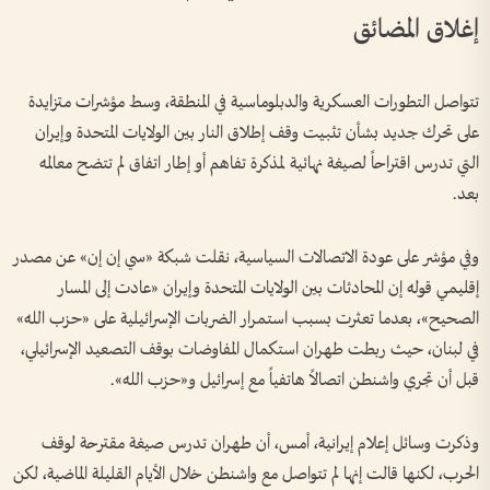
إغلاق المضائق
تتواصل التطورات العسكرية والدبلوماسية في المنطقة، وسط مؤشرات متزايدة
على تحرك جديد بشأن تثبيت وقف إطلاق النار بين الولايات المتحدة وإيران
التي تدرس اقتراحاً لصيغة نهائية لمذكرة تفاهم أو إطار اتفاق لم تتضح معالمه
بعد.
وفي مؤشر على عودة الاتصالات السياسية، نقلت شبكة «سي إن إن» عن مصدر
إقليمي قوله إن المحادثات بين الولايات المتحدة وإيران «عادت إلى المسار
الصحيح»، بعدما تعثرت بسبب استمرار الضربات الإسرائيلية على «حزب الله»
في لبنان، حيث ربطت طهران استكمال المفاوضات بوقف التصعيد الإسرائيلي،
قبل أن تجري واشنطن اتصالاً هاتفياً مع إسرائيل و«حزب الله».
وذكرت وسائل إعلام إيرانية، أمس، أن طهران تدرس صيغة مقترحة لوقف
الحرب، لكنها قالت إنها لم تتواصل مع واشنطن خلال الأيام القليلة الماضية، لكن