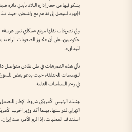
يشكو فيها من حصر إدارة البلاد بأيدي دائرة ضيقة
الجهود للتوصل إلى تفاهم مع واشنطن، حيث شدّد ا
وفي تصريحات نقلها موقع «سكاي نيوز عربية
حكوميين، على أن «تجاوز الصعوبات الراهنة 
الميداني».
تأتي هذه التصريحات في ظل نقاش متواصل داخ
المؤسسات المختلفة، حيث يدعو بعض المسؤولين و
في رسم السياسات العامة.
وشدّد الرئيس الأمريكي شروط الإطار المحتمل 
الإيراني لدراستها، بينما أكد وزير الحرب الأم
استئناف العمليات، إذا لزم الأمر، ضد إيران.