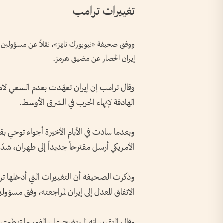
تغييرات ترامب
ووفق صحيفة «نيويورك تايمز»، نقلاً عن مسؤولين أ
إيران الحصار عن مضيق هرمز.
وقال ترامب إن إيران تعهّدت بعدم السعي لامت
الهادفة لإنهاء الحرب في الشرق الأوسط.
وبعدما سادت في الأيام الأخيرة أجواء توحي بق
الأمريكي أرسل مقترحاً جديداً إلى طهران، شدّ
وذكرت الصحيفة أن التغييرات التي أدخلها ت
الاتفاق المعدل إلى إيران لمراجعته، وفق مسؤو
وقال التقرير إنه لم يتضح على الفور ما تنطو