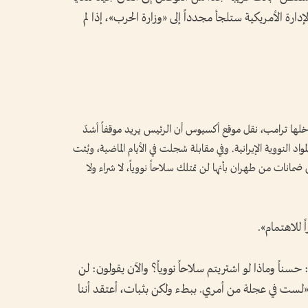
دارة الأمريكية ستلجأ مجدداً إلى «وزارة الحرب»، إذا لم
دخلها ترامب، نقل موقع أكسيوس أن الرئيس يريد موقفاً أشدّ
اد النووية الإيرانية. وفي مقابلة سُجلت في الأيام الماضية، وبُثت
نات من طهران بأنها لن تمتلك سلاحاً نووياً، لا شراء ولا
 للاهتمام».
: حسناً وماذا لو اشتريتم سلاحاً نووياً؟ والآن يقولون: لن
 «لست في عجلة من أمري. ببطء ولكن بثبات، أعتقد أننا