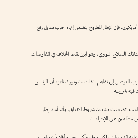
مريكيين، فإن الإطار المطروح يتضمن إنهاء الحرب مقابل رفع
لاك السلاح النووي، وهو أبرز نقاط الخلاف في المفاوضات
رب التوصل إلى تفاهم، نقلت «نيويورك تايمز» أن الرئيس
د فيه شروطه.
رامب، تضمنت تشديد شروط الاتفاق، وأنه أعاد إطار
لين مطلعين على الإجراءات.
ي عليه التغييرات، لكن موقع «أكسيوس» أفاد بأن ترامب