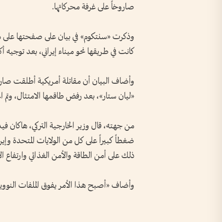
صاروخاً على غرفة محركاتها.
وذكرت «سنتكوم» في بيان على صفحتها على م
كانت في طريقها نحو ميناء إيراني، بعد توجيه أكثر من 20 إنذاراً لها، وإبلاغها بمخالفة الح
وأضاف البيان أن مقاتلة أمريكية أطلقت صارو
«ليان ستار»، بعد رفض طاقمها الامتثال، وتم ا
من جهته، قال وزير الخارجية التركي، هاكان ف
ضغطاً كبيراً على كل من الولايات المتحدة وإيران
ذلك على أمن الطاقة والأمن الغذائي وارتفاع ال
وأضاف «أصبح هذا الأمر يفوق الملفات النووي