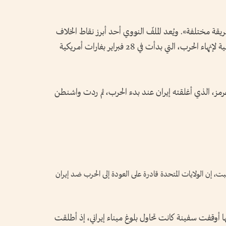
قة مختلفة». ويُعد الملفّ النووي أحد أبرز نقاط الخلاف
بين واشنطن وطهران في هذه المفاوضات الرامية لإنهاء الحرب، التي بدأت في 28 فبراير بغارات أمريكية
رمز، الذي أغلقته إيران عند بدء الحرب، ثم ردت واشنطن
، إن الولايات المتحدة قادرة على العودة إلى الحرب ضد إيران
نها أوقفت سفينة كانت تحاول بلوغ ميناء إيراني، إذ أطلقت