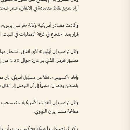
أراد تعزيز نقاط متعددة في الاتفاق، شعر شخصياً
وأفادت مصادر أمريكية وكالة «فرانس برس»، بأ
قرار بعد اجتماع في غرفة العمليات في البيت ا
وقال ترامب إن أولوياته لأي اتفاق، تشمل موا
مضيق هرمز، الذي يمر عبره حوالى 20 % من إمدادات النفط العالمية.
وأفاد «أكسيوس»، نقلاً عن مسؤول أمريكي، بأن مط
واشنطن وطهران، مشيراً إلى أن التوصل إلى اتفاق م
وقال ترامب إن القوات الأمريكية ستنسحب من
معالجة ملف إيران النووي.
وأكد في تصريحات لشبكة «فوكس نيوز»، أن واش