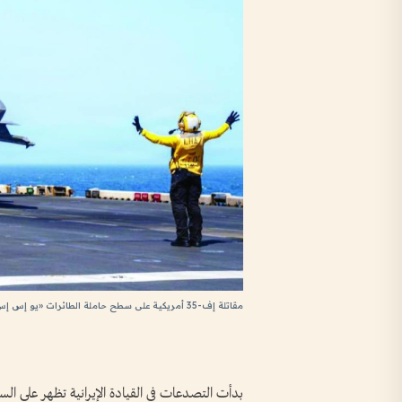
مقاتلة إف-35 أمريكية على سطح حاملة الطائرات «يو إس إس تريبولي» في بحر العرب
بدأت التصدعات في القيادة الإيرانية تظهر على ا