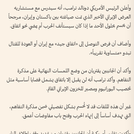
وأعلن الرئيس الأمريكي دونالد ترامب، أنه سيدرس مع مستشاريه
العرض الإيراني الأخير الذي تمت صياغته بين باكستان وإيران، مرجحاً
أن يحسم بحلول الأحد ما إذا كان سيستأنف الحرب أم يمضي نحو اتفاق.
وأضاف أن فرص التوصل إلى «اتفاق جيد» مع إيران أو العودة للقتال
تبدو «متساوية تقريباً».
وأكد أن الجانبين يقتربان من وضع اللمسات النهائية على مذكرة
التفاهم. وأكد ترامب أنه لن يقبل إلا باتفاق يشمل قضايا أساسية مثل
تخصيب اليورانيوم ومصير المخزون الإيراني القائم.
غير أن هذه الملفات قد لا تُحسم بشكل تفصيلي ضمن مذكرة التفاهم،
التي تهدف أساساً إلى إنهاء الحرب وفتح باب مفاوضات أعمق.
وأكدت تقارير أمريكية أن الجانبين يقتربان من تمديد وقف إطلاق النار