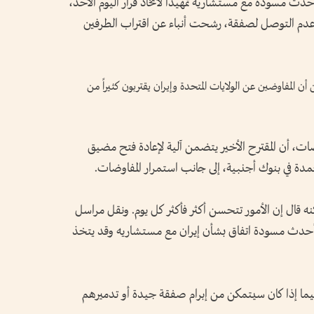
حدث مسودة مع مستشاريه تمهيداً لاتخاذ قرار اليوم الأحد،
ل عدم التوصل لصفقة، رشحت أنباء عن اقتراب الطرفين
لرئيس الأمريكي، لشبكة CBS News، عن أن المفاوضين عن الولايات المتحدة وإيران يقتربون كثيراً من
ت، أن المقترح الأخير يتضمن آلية لإعادة فتح مضيق
جمدة في بنوك أجنبية، إلى جانب استمرار المفاوضات.
ه قال إن الأمور تتحسن أكثر فأكثر كل يوم. ونقل مراسل
حدث مسودة اتفاق بشأن إيران مع مستشاريه وقد يتخذ
 ترامب إن الأمر متساوٍ بنسبة 50/50، فيما إذا كان سيتمكن من إبرام صفقة جيدة أو تدميرهم