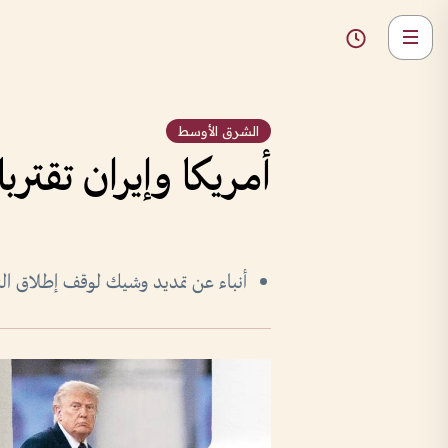
الشرق الأوسط
أمريكا وإيران تقترب
أنباء عن تمديد وشيك لوقف إطلاق النار مدته 60 يوماً.. وترامب يقرر بش