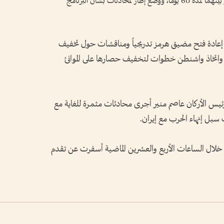
وإيران تقتربان من اتفاق ‌لتمديد وقف إطلاق النار بينهما لمدة ‌60 يوماً، ووضع ‌إطار لمحادثات بشأن البرنامج
إعادة فتح ⁠مضيق هرمز تدريجياً ومناقشات حول ​تخفيف
، ⁠واتخاذ واشنطن خطوات لتخفيف حصارها على الموانئ
يس الأركان عاصم ​منير أجرى ‌محادثات مثمرة للغاية مع
⁠سبل إنهاء الحرب مع إيران.
⁠خلال الساعات ​الأربع والعشرين ⁠الماضية ​أسفرت عن تقدم