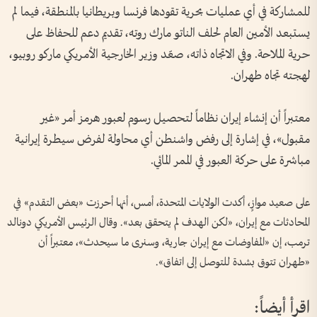
للمشاركة في أي عمليات بحرية تقودها فرنسا وبريطانيا بالمنطقة، فيما لم
يستبعد الأمين العام لحلف الناتو مارك روته، تقديم دعم للحفاظ على
حرية الملاحة. وفي الاتجاه ذاته، صعّد وزير الخارجية الأمريكي ماركو روبيو،
لهجته تجاه طهران.
معتبراً أن إنشاء إيران نظاماً لتحصيل رسوم لعبور هرمز أمر «غير
مقبول»، في إشارة إلى رفض واشنطن أي محاولة لفرض سيطرة إيرانية
مباشرة على حركة العبور في الممر المائي.
على صعيد موازٍ، أكدت الولايات المتحدة، أمس، أنها أحرزت «بعض التقدم» في
المحادثات مع إيران، «لكن الهدف لم يتحقق بعد». وقال الرئيس الأمريكي دونالد
ترمب، إن «المفاوضات مع إيران جارية، وسنرى ما سيحدث»، معتبراً أن
«طهران تتوق بشدة للتوصل إلى اتفاق».
اقرأ أيضاً: