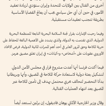
أخرى من القتال بين الولايات المتحدة وإيران ستؤدي لزيادة تعقيد
الأمور، ⁠في حين أن أي حل ⁠سياسي يجب ⁠أن يعالج القضايا ⁠الأساسية ​
بطريقة تتجنب ⁠تعقيدات ​مستقبلية.
وفيما رحبت الإمارات بقرار لجنة السلامة البحرية التابعة للمنظمة البحرية
الدولية، الذي تقدمت به الدولة، والذي يشدد على الأهمية البالغة للحفاظ على
حرية الملاحة وحق المرور العابر في أحد أهم الممرات المائية الدولية، فرض الاتحاد
الأوروبي عقوبات على «أشخاص» و«كيانات» في إيران تغلق مضيق هرمز.
فيما أكدت فرنسا أنها أعدت مشروع قرار في مجلس الأمن الدولي
لتشكيل بعثة دولية لاستعادة حركة الملاحة في المضيق، وأنها وبريطانيا
بدأتا التحضير لتحالف بحري محتمل يهدف إلى تأمين الملاحة عبر
المضيق بعد انتهاء العمليات القتالية.
وقال وزير الخارجية الألماني يوهان فاديفول، إن برلين تستعد أيضاً