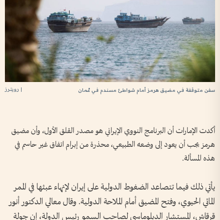
| رويترز
سفن متوقفة في مضيق هرمز أمام شواطئ مسندم في عُمان
أكدت الإمارات أن البرنامج النووي الإيراني هو مصدر القلق الأول، وأن مضيق
هرمز يجب أن يعود إلى وضعه الطبيعي، محذرة من إبرام اتفاق غير حاسم في
هذه المسألة.
يأتي ذلك فيما تتصاعد الضغوط الدولية على إيران لإنهاء عبثها في الممر
المائي الحيوي، وفتح المضيق أمام الملاحة الدولية. وقال معالي الدكتور أنور
قرقاش، المستشار الدبلوماسي لصاحب السمو رئيس الدولة، إن جولة