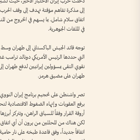
دخلت حرب إيران الاختبار الأخير، حيث تشير 
إلى مذكرة تفاهم مؤقتة تهدف إلى وقف الحرب و
اتفاق سلام شامل. بما يسهم في الخروج من الم
في الملفات الجوهرية.
توجه قائد الجيش الباكستاني إلى طهران وسط م
التي حددها الرئيس الأمريكي دونالد ترامب غدا
نقوي التقى بمسؤولين إيرانيين لدفع طهران إل
طهران على مضيق هرمز.
تصر واشنطن على تحجيم برنامج إيران النووي،
برفع العقوبات وإنهاء الضغوط الاقتصادية ل
أروقة القرار وفقاً للسياق الراهن، وتتركز أبر
لكن هناك من المحللين من يرون أن أي اتفاق 
اتفاقاً جديداً، وفق قاعدة طبخه على نار حام