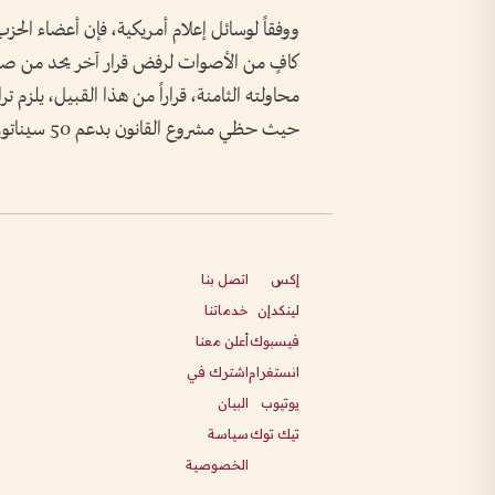
ووفقاً لوسائل إعلام أمريكية، فإن أعضاء ال
كافٍ من الأصوات لرفض قرار آخر يحد من صل
محاولته الثامنة، قراراً من هذا القبيل، يلز
حيث حظي مشروع القانون بدعم 50 سيناتوراً، بينما عارضه 47.
إكس
اتصل بنا
لينكدإن
خدماتنا
فيسبوك
أعلن معنا
انستغرام
اشترك في
يوتيوب
البيان
تيك توك
سياسة
الخصوصية