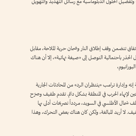
 وتفضيل الحلول الدبلوماسية مع رسائل التهديد والتهويل
 اتفاق تتضمن وقف إطلاق النار وضمان حرية الملاحة، مقابل
 الحذر باحتمالية التوصل إلى «صيغة نهائية»، إلا أن هناك
يورانيوم،
 إنه وإدارة ترامب «ينتظران الرد» من المحادثات الجارية
رفين لإنهاء الحرب في المنطقة بشكل دائم. تقدم طفيف وصرّح
ف شمال الأطلسي في السويد، مردداً تصريحات أدلى بها
. لا أريد المبالغة، ولكن كان هناك بعض التحرك، وهذا