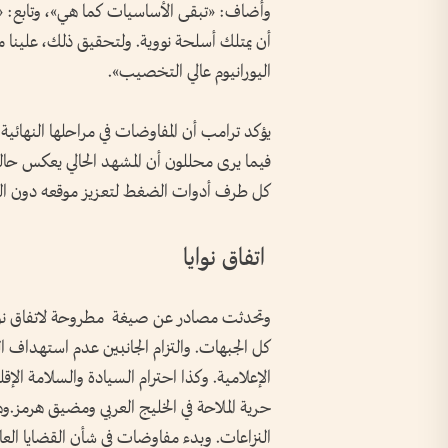
وأضاف: «تبقى الأساسيات كما هي»، وتابع: «لا يم
أن يمتلك أسلحة نووية. ولتحقيق ذلك، علينا م
اليورانيوم عالي التخصيب».
يؤكد ترامب أن المفاوضات في مراحلها النهائ
فيما يرى محللون أن المشهد الحالي يعكس حا
كل طرف أدوات الضغط لتعزيز موقعه دون الو
اتفاق نوايا
وتحدثت مصادر عن صيغة مطروحة لاتفاق نوايا ي
كل الجبهات. والتزام الجانبين عدم استهداف ال
الإعلامية. وكذا احترام السيادة والسلامة الإ
حرية الملاحة في الخليج العربي ومضيق هرمز.
النزاعات. وبدء مفاوضات في شأن القضايا العالق