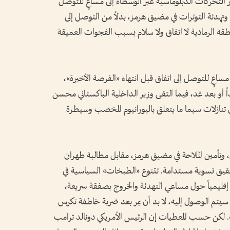
التحركات الدبلوماسية عبر الوسطاء إلى مساعٍ للتوصل
تهدئة التوترات في مضيق هرمز، بدلاً من التوصل إلى
نطقة الرمادية لا اتفاق ولا سلام بسبب الفجوات العميقة
ساعٍ للتوصل إلى اتفاق قبل انتهاء «الفرصة الأخيرة»،
ً أو بعد غد، فيما التقى وزير الداخلية الباكستاني محسن
ى تنازلات سيما ما يتعلق باليورانيوم المخصب وسيطرة
 وتأمين الملاحة في مضيق هرمز، مقابل مطالبة طهران
تحقيق تسوية مستدامة. تتنوع «الطبخات» السياسية في
زها إقليمياً حول مساعي التهدئة والخروج بصفقة سريعة،
سيتم الوصول إليه، لا بد أن يمر بعد ضربة خاطفة تكرس
ية. لكن حسب المعطيات إن الرئيس الأمريكي دونالد ترامب