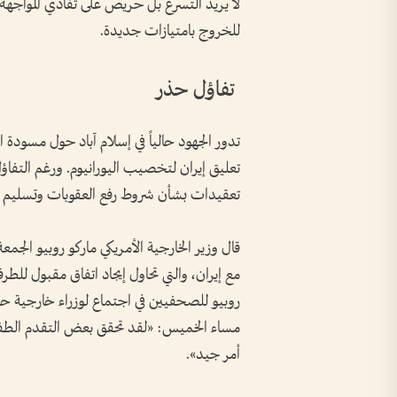
لا يريد التسرع بل حريص على تفادي المواجهة
للخروج بامتيازات جديدة.
تفاؤل حذر
تدور الجهود حالياً في إسلام آباد حول مسودة
تعليق إيران لتخصيب اليورانيوم. ورغم التفاؤل
تعقيدات بشأن شروط رفع العقوبات وتسليم ال
قال وزير الخارجية الأمريكي ماركو روبيو الجمعة
مع إيران، والتي تحاول إيجاد اتفاق مقبول للط
روبيو للصحفيين في اجتماع لوزراء خارجية حل
مساء الخميس: «لقد تحقق بعض التقدم الطفيف
أمر جيد».