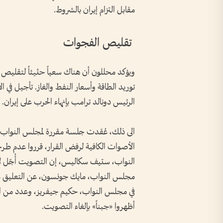
مقابل التزام إيران بالشروط.
تقليص الفجوات
ويؤكد محللون أن هناك سعياً حثيثاً لتقليص 
توريد الطاقة وأسعار النفط والغاز. تأجيل في ا
الرئيس دونالد ترامب بإنهاء الحرب على إيران.
الى ذلك، عُقدت جلسة مقررة لمجلس النواب أ
الأصوات الكافية لرفض القرار، قرروا عدم طر
النواب، ستيف سكاليس، إن التصويت أُجّل لإ
مجلس النواب، مايك جونسون، عن التعليق علنا
في مجلس النواب، حكيم جيفريز، وعدد من الدي
أظهروا «جبناً» بإلغاء التصويت.