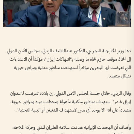
دعا وزير الخارجية البحريني، الدكتور عبداللطيف الزياني، مجلس الأمن الدولي
إلى اتخاذ موقف حازم تجاه ما وصفه بـ"انتهاكات إيران"، مؤكداً أن الاعتداءات
التي تعرضت لها البحرين مؤخراً استهدفت مناطق مدنية ومرافق حيوية
بشكل متعمد.
وقال الزياني، خلال جلسة لمجلس الأمن الدولي، إن بلاده تعرضت لـ"عدوان
إيراني غادر" استهدف مناطق سكنية مأهولة ومحطات مياه ومرافق حيوية،
مشدداً على أنه "لا يوجد أي مبرر لاستهداف المدنيين أو البنية التحتية".
وأضاف أن الهجمات الإيرانية هددت سلامة الطيران المدني وحركة الملاحة،