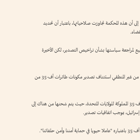
لى أن هذه المحكمة تجاوزت صلاحياتها، باعتبار أن تحديد
ضاء.
بيع لمراجعة سياستها بشأن تراخيص التصدير، لكن الأخيرة
وقالت الحكومة في بيان "بالنظر إلى الظروف الحالية، من غير المنطقي استئناف تصدير مكونات طائرات أف-35 من
ويوجد في هولندا مركز لتخزين قطع غيار طائرات أف-35 المملوكة للولايات المتحدة، حيث يتم شحنها من هناك إلى
إسرائيل، بموجب اتفاقيات تصدير.
لفائنا".