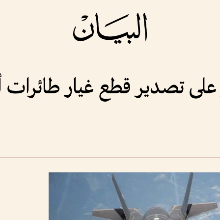
تصدير قطع غيار طائرات أف-35 إلى إسر