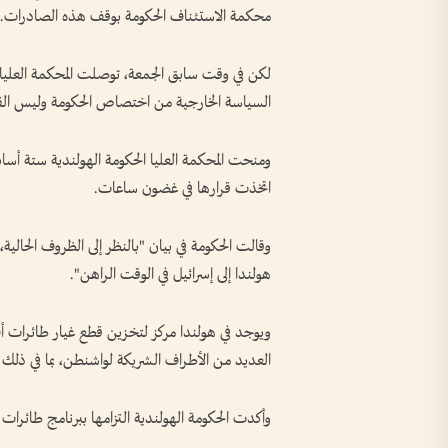
محكمة الاستئناف الحكومة بوقف هذه الصادرات.
لكن في وقت سابق الجمعة، توصلت المحكمة العليا إ
السياسة الخارجية من اختصاص الحكومة وليس الق
ومنحت المحكمة العليا الحكومة الهولندية ستة أسا
اتخذت قرارها في غضون ساعات.
هولندا إلى إسرائيل في الوقت الراهن".
العديد من الأطراف الشريكة لواشنطن، بما في ذلك 
وأكدت الحكومة الهولندية التزامها ببرنامج طائرات أف-35 باعتباره "عاملا حيويا في حماية أمننا وأمن ح