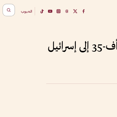
المبوب
ائيل