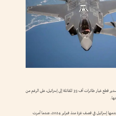
أعلنت الحكومة الهولندية أنها ستبقي الحظر على تصدير قطع غيار طائرات أف-35 المقاتلة إلى إسرائيل، على الرغم من
ها.
ويطبق قرار حظر التصدير على المقاتلات التي تستخدمها إسرائيل في قصف غزة منذ فبراير 2024، عندما أمرت