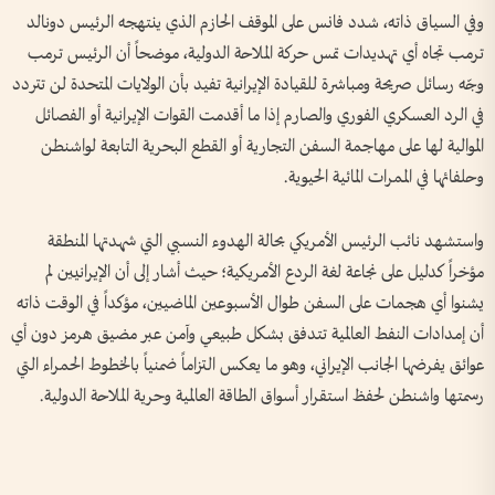
وفي السياق ذاته، شدد فانس على الموقف الحازم الذي ينتهجه الرئيس دونالد
ترمب تجاه أي تهديدات تمس حركة الملاحة الدولية، موضحاً أن الرئيس ترمب
وجّه رسائل صريحة ومباشرة للقيادة الإيرانية تفيد بأن الولايات المتحدة لن تتردد
في الرد العسكري الفوري والصارم إذا ما أقدمت القوات الإيرانية أو الفصائل
الموالية لها على مهاجمة السفن التجارية أو القطع البحرية التابعة لواشنطن
وحلفائها في الممرات المائية الحيوية.
واستشهد نائب الرئيس الأمريكي بحالة الهدوء النسبي التي شهدتها المنطقة
مؤخراً كدليل على نجاعة لغة الردع الأمريكية؛ حيث أشار إلى أن الإيرانيين لم
يشنوا أي هجمات على السفن طوال الأسبوعين الماضيين، مؤكداً في الوقت ذاته
أن إمدادات النفط العالمية تتدفق بشكل طبيعي وآمن عبر مضيق هرمز دون أي
عوائق يفرضها الجانب الإيراني، وهو ما يعكس التزاماً ضمنياً بالخطوط الحمراء التي
رسمتها واشنطن لحفظ استقرار أسواق الطاقة العالمية وحرية الملاحة الدولية.