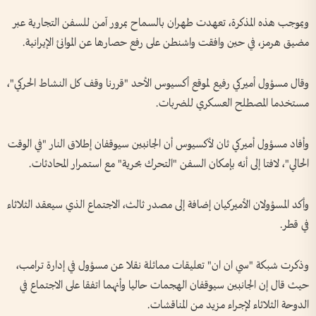
وبموجب هذه المذكرة، تعهدت طهران بالسماح بمرور آمن للسفن التجارية عبر
مضيق هرمز، في حين وافقت واشنطن على رفع حصارها عن الموانئ الإيرانية.
وقال مسؤول أميركي رفيع لموقع أكسيوس الأحد "قررنا وقف كل النشاط الحركي"،
مستخدما المصطلح العسكري للضربات.
وأفاد مسؤول أميركي ثان لأكسيوس أن الجانبين سيوقفان إطلاق النار "في الوقت
الحالي"، لافتا إلى أنه بإمكان السفن "التحرك بحرية" مع استمرار المحادثات.
وأكد المسؤولان الأميركيان إضافة إلى مصدر ثالث، الاجتماع الذي سيعقد الثلاثاء
في قطر.
وذكرت شبكة "سي ان ان" تعليقات مماثلة نقلا عن مسؤول في إدارة ترامب،
حيث قال إن الجانبين سيوقفان الهجمات حاليا وأنهما اتفقا على الاجتماع في
الدوحة الثلاثاء لإجراء مزيد من المناقشات.