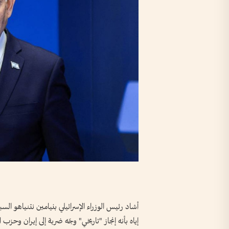
أشاد رئيس الوزراء الإسرائيلي بنيامين نتنياهو السب
إياه بأنه إنجاز "تاريخي" وجّه ضربة إلى إيران وحزب ال