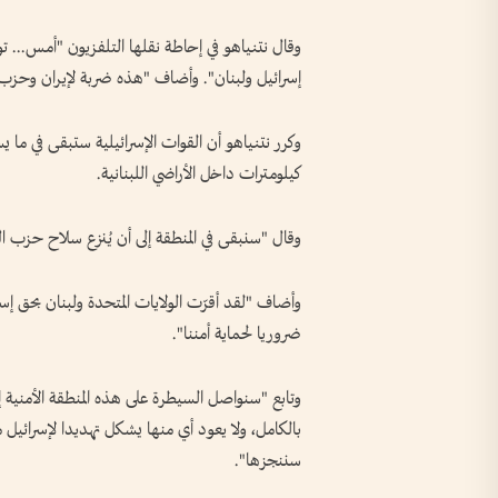
وقال نتنياهو في إحاطة نقلها التلفزيون "أمس... ت
إسرائيل ولبنان". وأضاف "هذه ضربة لإيران وحزب ا
وكرر نتنياهو أن القوات الإسرائيلية ستبقى في ما ي
كيلومترات داخل الأراضي اللبنانية.
وقال "سنبقى في المنطقة إلى أن يُنزع سلاح حزب الل
وأضاف "لقد أقرّت الولايات المتحدة ولبنان بحق إسر
ضروريا لحماية أمننا".
وتابع "سنواصل السيطرة على هذه المنطقة الأمنية إ
بالكامل، ولا يعود أي منها يشكل تهديدا لإسرائيل م
سننجزها".