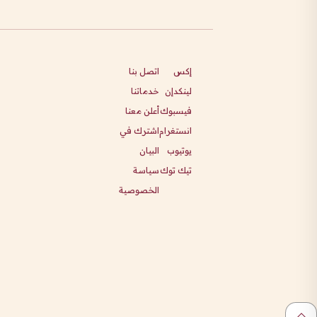
إكس
اتصل بنا
لينكدإن
خدماتنا
فيسبوك
أعلن معنا
انستغرام
اشترك في
يوتيوب
البيان
تيك توك
سياسة
الخصوصية